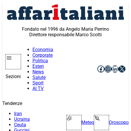
Vai
al
contenuto
Fondato nel 1996 da Angelo Maria Perrino
Direttore responsabile Marco Scotti
Economia
Corporate
Politica
Esteri
Facebook
Instagr
Linke
X
News
Sezioni
Salute
Sport
AI TV
Tendenze
Iran
Ucraina
Meteo
Oroscopo
Ceuta
Guccini