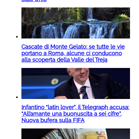
Cascate di Monte Gelato: se tutte le vie
portano a Roma, alcune ci conducono
alla scoperta della Valle del Treja
Infantino “latin lover”, il Telegraph accusa:
“All’amante una buonuscita a sei cifre”.
Nuova bufera sulla FIFA