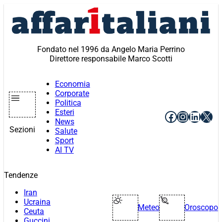
Vai
al
contenuto
Fondato nel 1996 da Angelo Maria Perrino
Direttore responsabile Marco Scotti
Economia
Corporate
Politica
Esteri
Facebook
Instagr
Linke
X
News
Sezioni
Salute
Sport
AI TV
Tendenze
Iran
Ucraina
Meteo
Oroscopo
Ceuta
Guccini