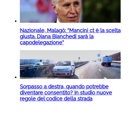
Nazionale, Malagò: “Mancini ct è la scelta
giusta. Diana Bianchedi sarà la
capodelegazione”
Sorpasso a destra, quando potrebbe
diventare consentito? In studio nuove
regole del codice della strada