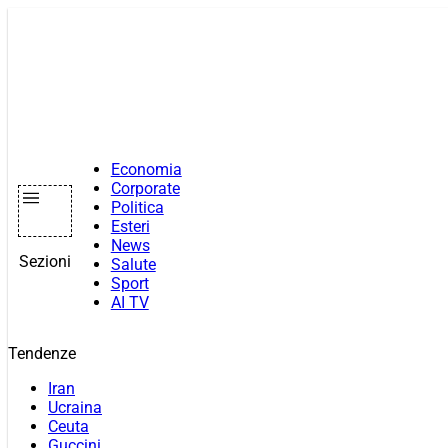
Vai
al
contenuto
Economia
Corporate
Politica
Esteri
News
Sezioni
Salute
Sport
AI TV
Tendenze
Iran
Ucraina
Ceuta
Guccini