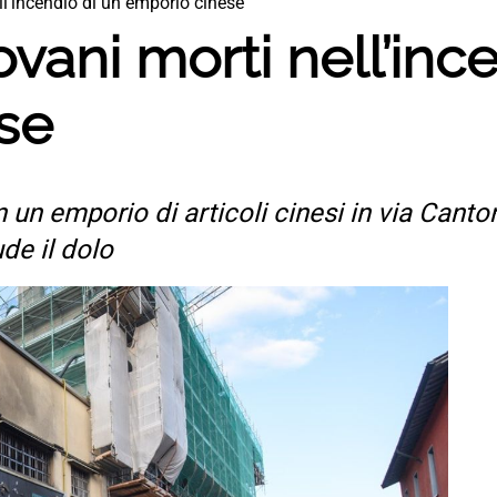
ll’incendio di un emporio cinese
ovani morti nell’inc
se
n un emporio di articoli cinesi in via Cant
ude il dolo