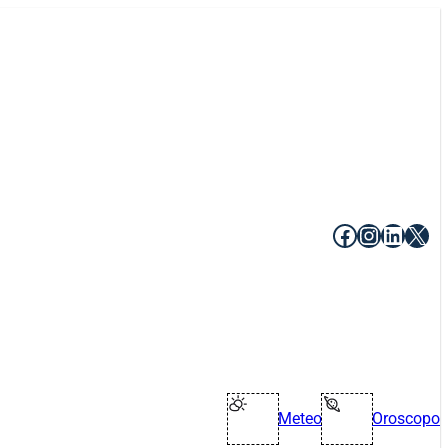
Facebook
Instagr
Linke
X
Meteo
Oroscopo