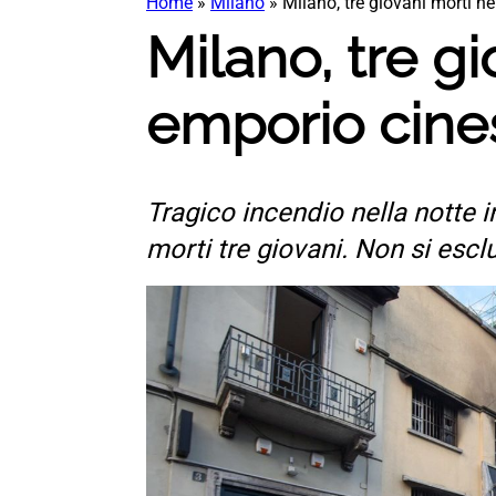
Home
»
Milano
»
Milano, tre giovani morti ne
Milano, tre gi
emporio cine
Tragico incendio nella notte i
morti tre giovani. Non si escl