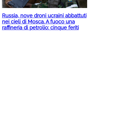
Russia, nove droni ucraini abbattuti
nei cieli di Mosca. A fuoco una
raffineria di petrolio: cinque feriti