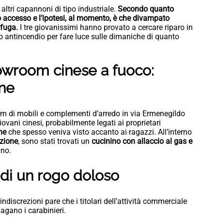
 altri capannoni di tipo industriale.
Secondo quanto
 accesso e l’ipotesi, al momento, è che divampato
 fuga.
I tre giovanissimi hanno provato a cercare riparo in
vo antincendio per fare luce sulle dimaniche di quanto
howroom cinese a fuoco:
ne
oom di mobili e complementi d’arredo in via Ermenegildo
iovani cinesi, probabilmente legati ai proprietari
ne
che spesso veniva visto accanto ai ragazzi. All’interno
zione
, sono stati trovati un
cucinino con allaccio al gas e
ano.
 di un rogo doloso
ndiscrezioni pare che i titolari dell’attività commerciale
agano i carabinieri.