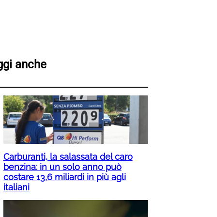
ggi anche
Carburanti, la salassata del caro
benzina: in un solo anno può
costare 13,6 miliardi in più agli
italiani