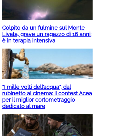
Colpito da un fulmine sul Monte
Livata, grave un ragazzo di 16 anni:
è in terapia intensiva
“I mille volti dell’acqua”, dal
rubinetto al cinema: il contest Acea
per il miglior cortometraggio
dedicato al mare