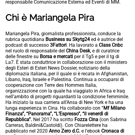
responsabile Comunicazione Esterna ed Eventi di MM.
Chi è Mariangela Pira
Mariangela Pira, giornalista professionista, conduce la
rubrica quotidiana
Business su Skytg24
ed è autrice del
podcast di successo
3Fattori
. Ha lavorato a
Class Cnbc
nel ruolo di responsabile del
China Desk
, e di curatrice
delle finestre su
Borsa e mercati
per il Tg5 e per il tg di
La7. È stata conduttrice in collaborazione con il ministero
degli Esteri di Esteri News Dossier, notiziario della
diplomazia italiana, per il quale si è recata in Afghanistan,
Libano, Iraq, Israele e Palestina. Continua a occuparsi di
cooperazione con Terre des Hommes Italia,
organizzazione con la quale ha viaggiato in Africa e Iraq
nell’ambito di progetti riguardanti la condizione femminile.
Ha iniziato la sua carriera all’Ansa di New York e ha una
lunga esperienza in Cina. Ha collaborato con “
Mf Milano
Finanza”, “Panorama”, “L’Espresso”, “il venerdì di
Repubblica”.
Nel 2017 ha scritto
Fozza Cina
(con Sabrina
Carreras, Baldini&Castoldi). Con Chiarelettere ha
pubblicato nel 2020
Anno Zero d.C.
e l’ebook
Cronaca di