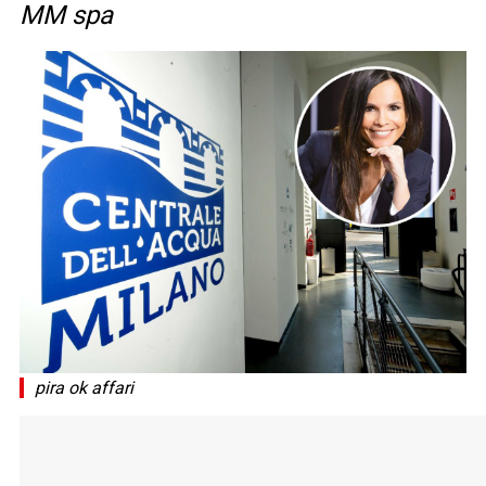
MM spa
pira ok affari