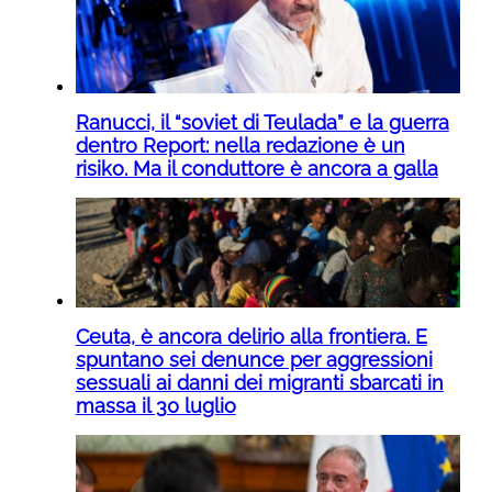
Ranucci, il “soviet di Teulada” e la guerra
dentro Report: nella redazione è un
risiko. Ma il conduttore è ancora a galla
Ceuta, è ancora delirio alla frontiera. E
spuntano sei denunce per aggressioni
sessuali ai danni dei migranti sbarcati in
massa il 30 luglio