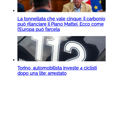
La tonnellata che vale cinque: il carbonio
può rilanciare il Piano Mattei. Ecco come
l’Europa può farcela
Torino, automobilista investe 4 ciclisti
dopo una lite: arrestato