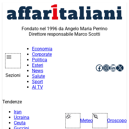
Vai
al
contenuto
Fondato nel 1996 da Angelo Maria Perrino
Direttore responsabile Marco Scotti
Economia
Corporate
Politica
Esteri
Facebook
Instagr
Linke
X
News
Sezioni
Salute
Sport
AI TV
Tendenze
Iran
Ucraina
Meteo
Oroscopo
Ceuta
Guccini