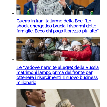
Guerra in Iran, l’allarme della Bce: “Lo
shock energetico brucia i risparmi delle
famiglie. Ecco chi paga il prezzo più alto”
Le “vedove nere” (e allegre) della Russia:
matrimoni lampo prima del fronte per
ottenere i risarcimenti. Il nuovo business
milionario