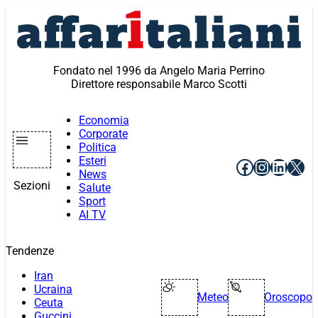
Vai
al
contenuto
Fondato nel 1996 da Angelo Maria Perrino
Direttore responsabile Marco Scotti
Economia
Corporate
Politica
Esteri
Facebook
Instagr
Linke
X
News
Sezioni
Salute
Sport
AI TV
Tendenze
Iran
Ucraina
Meteo
Oroscopo
Ceuta
Guccini