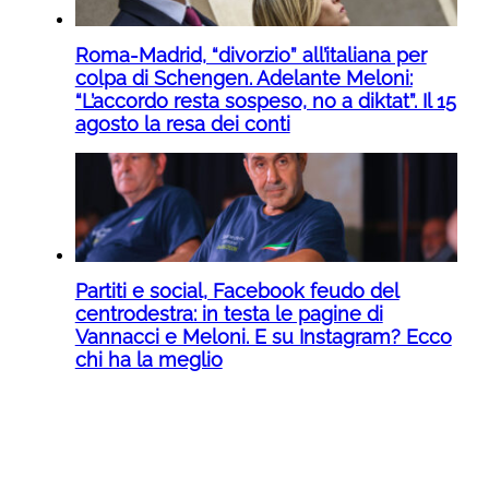
Roma-Madrid, “divorzio” all’italiana per
colpa di Schengen. Adelante Meloni:
“L’accordo resta sospeso, no a diktat”. Il 15
agosto la resa dei conti
Partiti e social, Facebook feudo del
centrodestra: in testa le pagine di
Vannacci e Meloni. E su Instagram? Ecco
chi ha la meglio