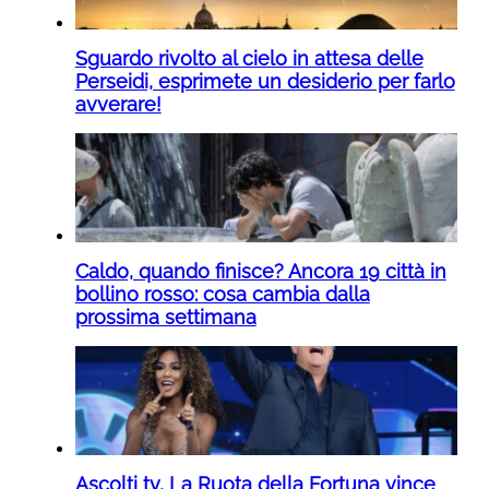
Sguardo rivolto al cielo in attesa delle
Perseidi, esprimete un desiderio per farlo
avverare!
Caldo, quando finisce? Ancora 19 città in
bollino rosso: cosa cambia dalla
prossima settimana
Ascolti tv, La Ruota della Fortuna vince