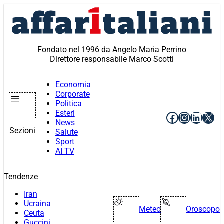
Vai
al
contenuto
Fondato nel 1996 da Angelo Maria Perrino
Direttore responsabile Marco Scotti
Economia
Corporate
Politica
Esteri
Facebook
Instagr
Linke
X
News
Sezioni
Salute
Sport
AI TV
Tendenze
Iran
Ucraina
Meteo
Oroscopo
Ceuta
Guccini