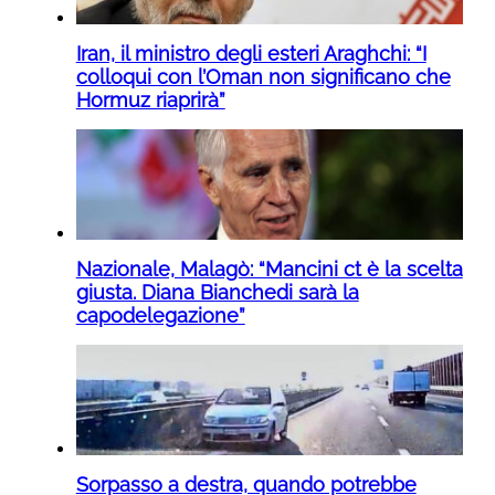
Iran, il ministro degli esteri Araghchi: “I
colloqui con l’Oman non significano che
Hormuz riaprirà”
Nazionale, Malagò: “Mancini ct è la scelta
giusta. Diana Bianchedi sarà la
capodelegazione”
Sorpasso a destra, quando potrebbe