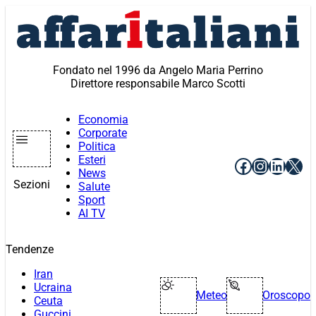
Vai
al
contenuto
Fondato nel 1996 da Angelo Maria Perrino
Direttore responsabile Marco Scotti
Economia
Corporate
Politica
Esteri
Facebook
Instagr
Linke
X
News
Sezioni
Salute
Sport
AI TV
Tendenze
Iran
Ucraina
Meteo
Oroscopo
Ceuta
Guccini