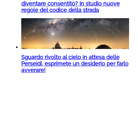
diventare consentito? In studio nuove
regole del codice della strada
Sguardo rivolto al cielo in attesa delle
Perseidi, esprimete un desiderio per farlo
avverare!