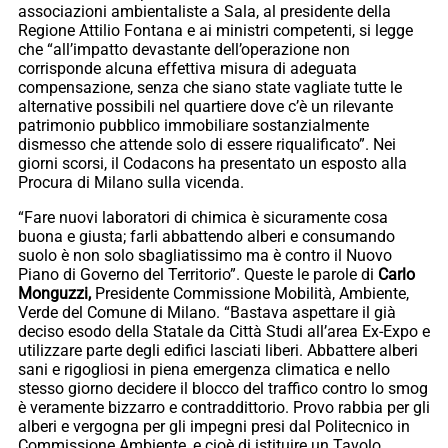
associazioni ambientaliste a Sala, al presidente della
Regione Attilio Fontana e ai ministri competenti, si legge
che “all’impatto devastante dell’operazione non
corrisponde alcuna effettiva misura di adeguata
compensazione, senza che siano state vagliate tutte le
alternative possibili nel quartiere dove c’è un rilevante
patrimonio pubblico immobiliare sostanzialmente
dismesso che attende solo di essere riqualificato”. Nei
giorni scorsi, il Codacons ha presentato un esposto alla
Procura di Milano sulla vicenda.
“Fare nuovi laboratori di chimica è sicuramente cosa
buona e giusta; farli abbattendo alberi e consumando
suolo è non solo sbagliatissimo ma è contro il Nuovo
Piano di Governo del Territorio”. Queste le parole di
Carlo
Monguzzi,
Presidente Commissione Mobilità, Ambiente,
Verde del Comune di Milano. “Bastava aspettare il già
deciso esodo della Statale da Città Studi all’area Ex-Expo e
utilizzare parte degli edifici lasciati liberi. Abbattere alberi
sani e rigogliosi in piena emergenza climatica e nello
stesso giorno decidere il blocco del traffico contro lo smog
è veramente bizzarro e contraddittorio. Provo rabbia per gli
alberi e vergogna per gli impegni presi dal Politecnico in
Commissione Ambiente, e cioè di istituire un Tavolo