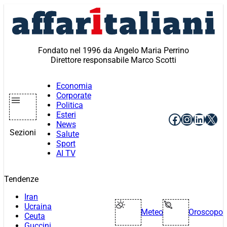
Vai
al
contenuto
Fondato nel 1996 da Angelo Maria Perrino
Direttore responsabile Marco Scotti
Economia
Corporate
Politica
Esteri
Facebook
Instagr
Linke
X
News
Sezioni
Salute
Sport
AI TV
Tendenze
Iran
Ucraina
Meteo
Oroscopo
Ceuta
Guccini