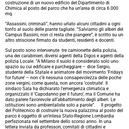
costruzione di un nuovo edificio del Dipartimento di
Chimica al posto del parco che ha un’area di circa 6.000
mq.
“Assassini, criminali”, hanno urlato alcuni cittadini a ogni
tonfo al suolo delle piante tagliate. “Salviamo gli alberi del
Campus Bassini, non ci resta che piangere”, è scritto su un
altro striscione firmato da studenti, residenti e docenti.
Sul posto sono intervenute tre camionette della polizia,
una dei carabinieri, diversi agenti della Digos e agenti della
polizia Locale. “A Milano il suolo è considerato solo uno
spazio su cui edificare e parcheggiare – dice Sergio,
studente della Statale e animatore del movimento ‘Fridays
for future’ – non c’è nessuna consapevolezza delle poche
zone vergini, come questa, non ancora ‘costruite’. Il
sindaco Sala ha dichiarato l’emergenza climatica e
organizzato il ‘Capodanno per il futuro’, ma il Comune ha
dato parere favorevole all’abbattimento degli alberi. Le
istituzioni sono ambientaliste solo a parole”. Il progetto
del Politecnico di costruire la nuova palazzina al posto del
parco è oggetto di un’intesa Stato-Regione Lombardia
perfezionata nel settembre dello scorso anno. In una
lettera inviata da professori, comitati di cittadini e