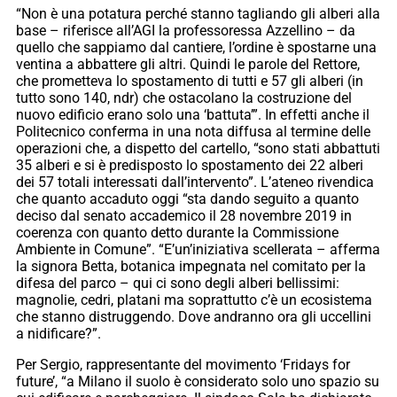
“Non è una potatura perché stanno tagliando gli alberi alla
base – riferisce all’AGI la professoressa Azzellino – da
quello che sappiamo dal cantiere, l’ordine è spostarne una
ventina a abbattere gli altri. Quindi le parole del Rettore,
che prometteva lo spostamento di tutti e 57 gli alberi (in
tutto sono 140, ndr) che ostacolano la costruzione del
nuovo edificio erano solo una ‘battuta’”. In effetti anche il
Politecnico conferma in una nota diffusa al termine delle
operazioni che, a dispetto del cartello, “sono stati abbattuti
35 alberi e si è predisposto lo spostamento dei 22 alberi
dei 57 totali interessati dall’intervento”. L’ateneo rivendica
che quanto accaduto oggi “sta dando seguito a quanto
deciso dal senato accademico il 28 novembre 2019 in
coerenza con quanto detto durante la Commissione
Ambiente in Comune”. “E’un’iniziativa scellerata – afferma
la signora Betta, botanica impegnata nel comitato per la
difesa del parco – qui ci sono degli alberi bellissimi:
magnolie, cedri, platani ma soprattutto c’è un ecosistema
che stanno distruggendo. Dove andranno ora gli uccellini
a nidificare?”.
Per Sergio, rappresentante del movimento ‘Fridays for
future’, “a Milano il suolo è considerato solo uno spazio su