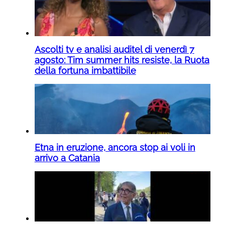
Ascolti tv e analisi auditel di venerdì 7
agosto: Tim summer hits resiste, la Ruota
della fortuna imbattibile
Etna in eruzione, ancora stop ai voli in
arrivo a Catania