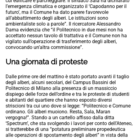
cui edificare e parcheggiare. Il sindaco Sala ha dichiarato
l’emergenza climatica e organizzato il ‘Capodanno per il
futuro’, ma il Comune ha dato parere favorevole
all’abbattimento degli alberi. Le istituzioni sono
ambientaliste solo a parole”. Il ricercatore Alessandro
Dama evidenzia che “il Politecnico in due mesi non ha
accettato nessun tavolo di trattativa e il Comune non ha
vigilato sull’operazione di trasferimento degli alberi,
convocando un’altra commissione”.
Una giornata di proteste
Dalle prime ore del mattino è stato portato avanti il taglio
degli alberi, alcuni secolari, del Campus Bassini del
Politecnico di Milano alla presenza di un massiccio
dispiego delle forze dell’ordine e tra le proteste di studenti
e abitanti del quartiere che hanno esposto diversi
striscioni tra cui uno dove si legge: “Politecnico e Comune
ordinano. Gli alberi muoiono. Resta, Sala, Maran
vergogna!”. Stando a un cartello affisso dalla ditta
‘Spectrum’, che sta svolgendo i lavori per conto dell’Ateneo,
si tratterebbe di una “potatura preliminare propedeutica
alle operazioni di spostamento degli alberi” in vista della