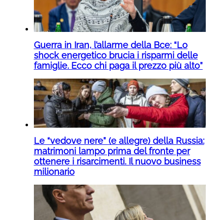
Guerra in Iran, l’allarme della Bce: “Lo
shock energetico brucia i risparmi delle
famiglie. Ecco chi paga il prezzo più alto”
Le “vedove nere” (e allegre) della Russia:
matrimoni lampo prima del fronte per
ottenere i risarcimenti. Il nuovo business
milionario