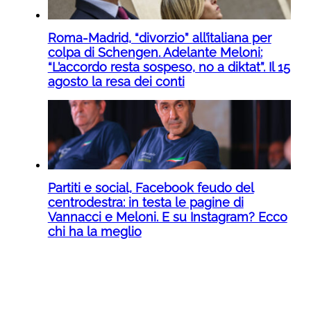
Roma-Madrid, “divorzio” all’italiana per
colpa di Schengen. Adelante Meloni:
“L’accordo resta sospeso, no a diktat”. Il 15
agosto la resa dei conti
Partiti e social, Facebook feudo del
centrodestra: in testa le pagine di
Vannacci e Meloni. E su Instagram? Ecco
chi ha la meglio