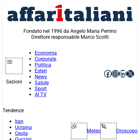
Vai
al
contenuto
Fondato nel 1996 da Angelo Maria Perrino
Direttore responsabile Marco Scotti
Economia
Corporate
Politica
Esteri
Facebook
Instagr
Linke
X
News
Sezioni
Salute
Sport
AI TV
Tendenze
Iran
Ucraina
Meteo
Oroscopo
Ceuta
Guccini