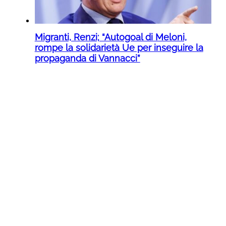
Migranti, Renzi; “Autogoal di Meloni,
rompe la solidarietà Ue per inseguire la
propaganda di Vannacci”