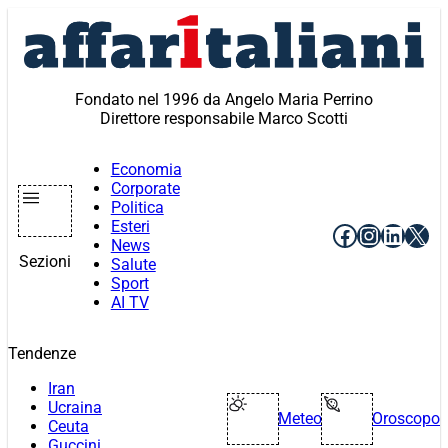
Vai
al
contenuto
Fondato nel 1996 da Angelo Maria Perrino
Direttore responsabile Marco Scotti
Economia
Corporate
Politica
Esteri
Facebook
Instagr
Linke
X
News
Sezioni
Salute
Sport
AI TV
Tendenze
Iran
Ucraina
Meteo
Oroscopo
Ceuta
Guccini