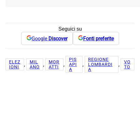
Seguici su
Google
Discover
Fonti preferite
PIS
REGIONE
ELEZ
MIL
MOR
VO
, 
, 
, 
, 
, 
API
LOMBARDI
IONI
ANO
ATTI
TO
A
A