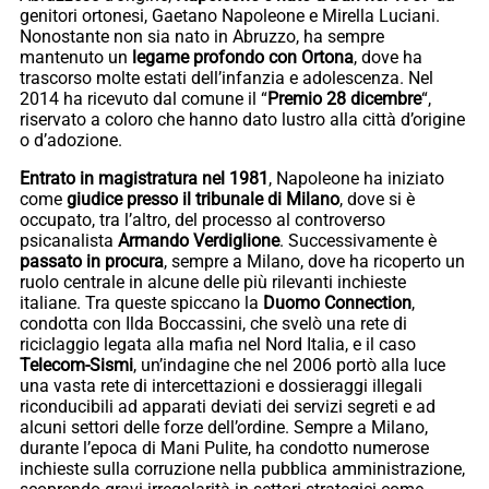
genitori ortonesi, Gaetano Napoleone e Mirella Luciani.
Nonostante non sia nato in Abruzzo, ha sempre
mantenuto un
legame profondo con Ortona
, dove ha
trascorso molte estati dell’infanzia e adolescenza. Nel
2014 ha ricevuto dal comune il “
Premio 28 dicembre
“,
riservato a coloro che hanno dato lustro alla città d’origine
o d’adozione.
Entrato in magistratura nel 1981
, Napoleone ha iniziato
come
giudice presso il tribunale di Milano
, dove si è
occupato, tra l’altro, del processo al controverso
psicanalista
Armando Verdiglione
. Successivamente è
passato in procura
, sempre a Milano, dove ha ricoperto un
ruolo centrale in alcune delle più rilevanti inchieste
italiane. Tra queste spiccano la
Duomo Connection
,
condotta con Ilda Boccassini, che svelò una rete di
riciclaggio legata alla mafia nel Nord Italia, e il caso
Telecom-Sismi
, un’indagine che nel 2006 portò alla luce
una vasta rete di intercettazioni e dossieraggi illegali
riconducibili ad apparati deviati dei servizi segreti e ad
alcuni settori delle forze dell’ordine. Sempre a Milano,
durante l’epoca di Mani Pulite, ha condotto numerose
inchieste sulla corruzione nella pubblica amministrazione,