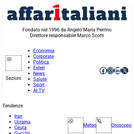
Vai
al
contenuto
Fondato nel 1996 da Angelo Maria Perrino
Direttore responsabile Marco Scotti
Economia
Corporate
Politica
Esteri
Facebook
Instagr
Linke
X
News
Sezioni
Salute
Sport
AI TV
Tendenze
Iran
Ucraina
Meteo
Oroscopo
Ceuta
Guccini