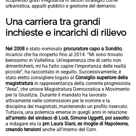
scoprendo gravi irregolarità in settori strategici come
urbanistica, appalti pubblici e gestione del demanio.
Una carriera tra grandi
inchieste e incarichi di rilievo
Nel 2008
è stato nominato
procuratore capo a Sondrio
,
incarico che ha ricoperto fino al 2014. “Mi sono trovato
benissimo in Valtellina. Un’esperienza che di certo non
dimenticherò, mi ha fatto capire l’importanza delle realtà
piccole”, ha raccontato in seguito. Successivamente, è
stato eletto consigliere togato al
Consiglio superiore della
magistratura
in rappresentanza della corrente progressista
“Area”, che unisce Magistratura Democratica e Movimento
per la Giustizia. Durante il mandato ha lavorato
attivamente nelle commissioni per le nomine e la
disciplina dei magistrati, mantenendo un profilo riservato.
Tuttavia, una polemica emerse in quegli anni in relazione
all’arresto del sindaco di Lodi, Simone Uggetti, poi assolto
:
a indagare era la
pm Laura Siani, ex moglie di Napoleone,
creando tensioni
anche all’interno del Csm.