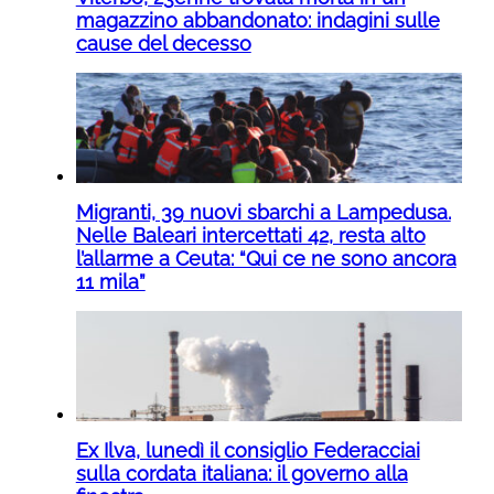
magazzino abbandonato: indagini sulle
cause del decesso
Migranti, 39 nuovi sbarchi a Lampedusa.
Nelle Baleari intercettati 42, resta alto
l’allarme a Ceuta: “Qui ce ne sono ancora
11 mila”
Ex Ilva, lunedì il consiglio Federacciai
sulla cordata italiana: il governo alla