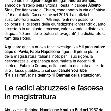
iscrivendo nel registro degli indagati
Andrea Sempio
,
amico del fratello della vittima. Resta in carcere
Alberto
Stasi
, l’ex fidanzato di Chiara, condannato in via definitiva
a 16 anni dalla Cassazione nel 2015. La notizia ha
suscitato forti reazioni: “Gli inquirenti non possono
collocarsi al di sopra della giurisdizione ignorando quanto
accertato in un giusto processo, valorizzando a distanza
di quasi 20 anni delle ipotesi stravaganti”, ha dichiarato la
famiglia Poggi.
A guidare questa nuova fase investigativa è il
procuratore
capo di Pavia, Fabio Napoleone
, figura di primo piano
della magistratura italiana, noto per il suo rigore, la
riservatezza e l’esperienza accumulata in decenni di
carriera.
Fabrizio Corona
, nella puntata dedicata al delitto
di Garlasco pubblicata sul suo
canale YouTube
“Falsissimo”
, lo ha definito “
il Batman della situazione
”.
Le radici abruzzesi e l’ascesa
in magistratura
Abruzzese d’origine,
Napoleone è nato a Bari nel 1957
da