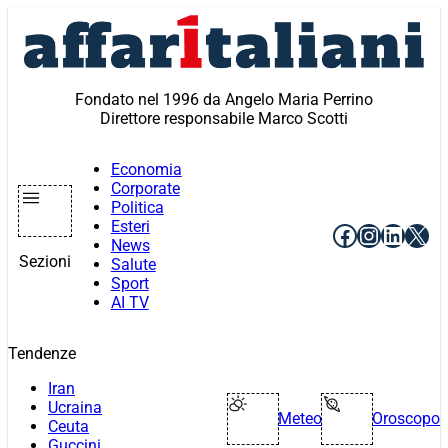
Vai
al
contenuto
Fondato nel 1996 da Angelo Maria Perrino
Direttore responsabile Marco Scotti
Economia
Corporate
Politica
Esteri
Facebook
Instagr
Linke
X
News
Sezioni
Salute
Sport
AI TV
Tendenze
Iran
Ucraina
Meteo
Oroscopo
Ceuta
Guccini