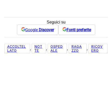
Seguici su
Google
Discover
Fonti preferite
ACCOLTEL
NOT
OSPED
RAGA
RICOV
, 
, 
, 
, 
LATO
TE
ALE
ZZO
ERO