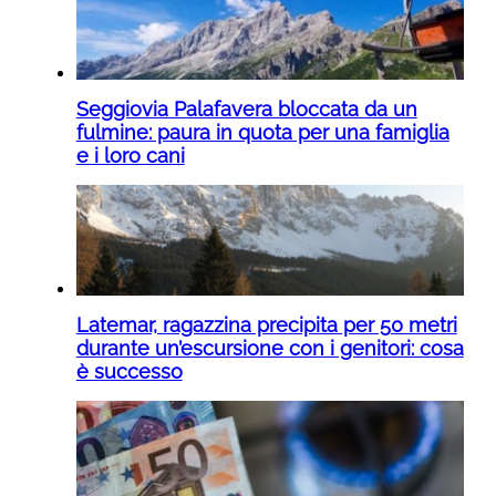
Seggiovia Palafavera bloccata da un
fulmine: paura in quota per una famiglia
e i loro cani
Latemar, ragazzina precipita per 50 metri
durante un’escursione con i genitori: cosa
è successo