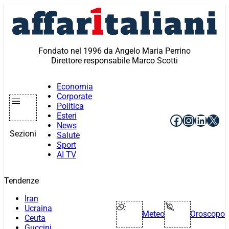
Vai
al
contenuto
Fondato nel 1996 da Angelo Maria Perrino
Direttore responsabile Marco Scotti
Economia
Corporate
Politica
Esteri
Facebook
Instagr
Linke
X
News
Sezioni
Salute
Sport
AI TV
Tendenze
Iran
Ucraina
Meteo
Oroscopo
Ceuta
Guccini