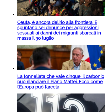
Ceuta, è ancora delirio alla frontiera. E
spuntano sei denunce per aggressioni
sessuali ai danni dei migranti sbarcati in
massa il 30 luglio
La tonnellata che vale cinque: il carbonio
può rilanciare il Piano Mattei. Ecco come
l’Europa può farcela