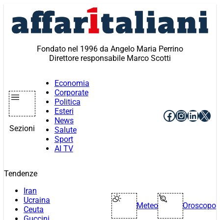
Vai
al
contenuto
Fondato nel 1996 da Angelo Maria Perrino
Direttore responsabile Marco Scotti
Economia
Corporate
Politica
Esteri
Facebook
Instagr
Linke
X
News
Sezioni
Salute
Sport
AI TV
Tendenze
Iran
Ucraina
Meteo
Oroscopo
Ceuta
Guccini