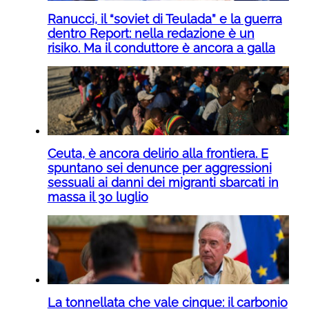
Ranucci, il “soviet di Teulada” e la guerra
dentro Report: nella redazione è un
risiko. Ma il conduttore è ancora a galla
Ceuta, è ancora delirio alla frontiera. E
spuntano sei denunce per aggressioni
sessuali ai danni dei migranti sbarcati in
massa il 30 luglio
La tonnellata che vale cinque: il carbonio