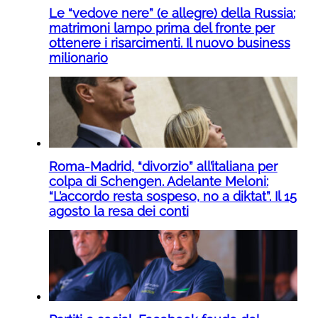
Le “vedove nere” (e allegre) della Russia:
matrimoni lampo prima del fronte per
ottenere i risarcimenti. Il nuovo business
milionario
Roma-Madrid, “divorzio” all’italiana per
colpa di Schengen. Adelante Meloni:
“L’accordo resta sospeso, no a diktat”. Il 15
agosto la resa dei conti