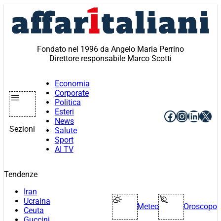
Vai
al
contenuto
Fondato nel 1996 da Angelo Maria Perrino
Direttore responsabile Marco Scotti
Economia
Corporate
Politica
Esteri
Facebook
Instagr
Linke
X
News
Sezioni
Salute
Sport
AI TV
Tendenze
Iran
Ucraina
Meteo
Oroscopo
Ceuta
Guccini