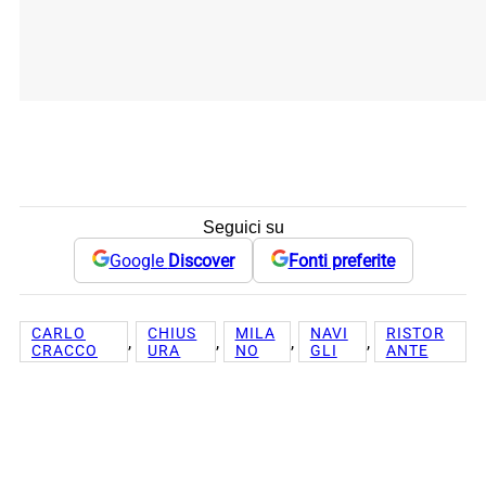
Seguici su
Google
Discover
Fonti preferite
CARLO
CHIUS
MILA
NAVI
RISTOR
, 
, 
, 
, 
CRACCO
URA
NO
GLI
ANTE