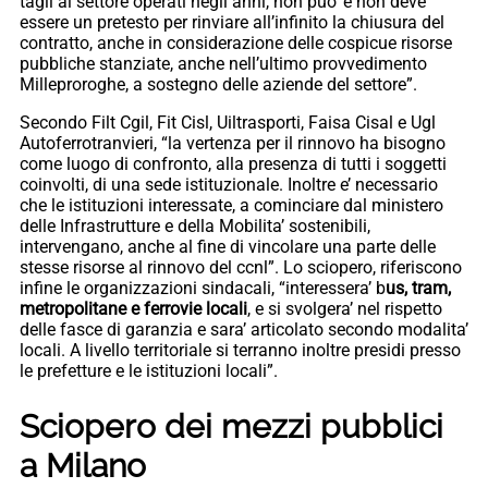
tagli al settore operati negli anni, non puo’ e non deve
essere un pretesto per rinviare all’infinito la chiusura del
contratto, anche in considerazione delle cospicue risorse
pubbliche stanziate, anche nell’ultimo provvedimento
Milleproroghe, a sostegno delle aziende del settore”.
Secondo Filt Cgil, Fit Cisl, Uiltrasporti, Faisa Cisal e Ugl
Autoferrotranvieri, “la vertenza per il rinnovo ha bisogno
come luogo di confronto, alla presenza di tutti i soggetti
coinvolti, di una sede istituzionale. Inoltre e’ necessario
che le istituzioni interessate, a cominciare dal ministero
delle Infrastrutture e della Mobilita’ sostenibili,
intervengano, anche al fine di vincolare una parte delle
stesse risorse al rinnovo del ccnl”. Lo sciopero, riferiscono
infine le organizzazioni sindacali, “interessera’ b
us, tram,
metropolitane e ferrovie locali
, e si svolgera’ nel rispetto
delle fasce di garanzia e sara’ articolato secondo modalita’
locali. A livello territoriale si terranno inoltre presidi presso
le prefetture e le istituzioni locali”.
Sciopero dei mezzi pubblici
a Milano