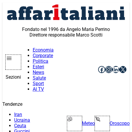
Vai
al
contenuto
Fondato nel 1996 da Angelo Maria Perrino
Direttore responsabile Marco Scotti
Economia
Corporate
Politica
Esteri
Facebook
Instagr
Linke
X
News
Sezioni
Salute
Sport
AI TV
Tendenze
Iran
Ucraina
Meteo
Oroscopo
Ceuta
Guccini