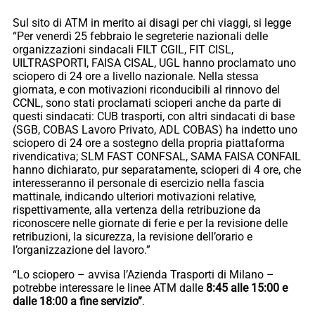
Sul sito di ATM in merito ai disagi per chi viaggi, si legge
“Per venerdì 25 febbraio le segreterie nazionali delle
organizzazioni sindacali FILT CGIL, FIT CISL,
UILTRASPORTI, FAISA CISAL, UGL hanno proclamato uno
sciopero di 24 ore a livello nazionale. Nella stessa
giornata, e con motivazioni riconducibili al rinnovo del
CCNL, sono stati proclamati scioperi anche da parte di
questi sindacati: CUB trasporti, con altri sindacati di base
(SGB, COBAS Lavoro Privato, ADL COBAS) ha indetto uno
sciopero di 24 ore a sostegno della propria piattaforma
rivendicativa; SLM FAST CONFSAL, SAMA FAISA CONFAIL
hanno dichiarato, pur separatamente, scioperi di 4 ore, che
interesseranno il personale di esercizio nella fascia
mattinale, indicando ulteriori motivazioni relative,
rispettivamente, alla vertenza della retribuzione da
riconoscere nelle giornate di ferie e per la revisione delle
retribuzioni, la sicurezza, la revisione dell’orario e
l’organizzazione del lavoro.”
“Lo sciopero – avvisa l’Azienda Trasporti di Milano –
potrebbe interessare le linee ATM dalle
8:45 alle 15:00 e
dalle 18:00 a fine servizio”
.