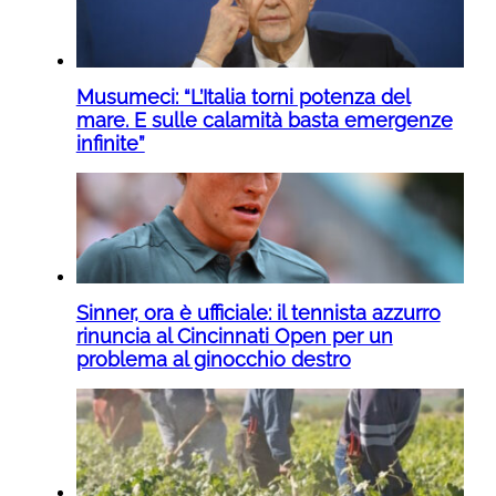
Musumeci: “L’Italia torni potenza del
mare. E sulle calamità basta emergenze
infinite”
Sinner, ora è ufficiale: il tennista azzurro
rinuncia al Cincinnati Open per un
problema al ginocchio destro