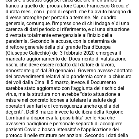
fianco a quello del procuratore Capo, Francesco Greco, e’
durata mesi, con il pool di esperti che ha avuto bisogno di
diverse proroghe per portarla a termine. Nel quadro
generale, comunque, l’impressione di chi indaga e’ di una
carenza di dati periodo di riferimento, e di una situazione
diventata totalmente emergenziale all’inizio della
pandemia. Secondo le accuse, con la determina del
direttore generale della piu’ grande Rsa d’Europa
(Giuseppe Calicchio) del 3 febbraio 2020 emergeva il
mancato aggiornamento del Documento di valutazione
rischi, che deve essere redatto dal datore di lavoro,
nonostante gia’ dal 30 gennaio il Governo avesse adottato
dei provvedimenti relativi alla pandemia come la chiusura
dei voli dalla Cina. Il 5 marzo, invece, il Documento
sarebbe stato aggiornato con l’aggiunta del rischio del
virus, ma la struttura non avrebbe “dato attuazione a
misure nel concreto idonee a tutelare la salute degli
operatori sanitari e di conseguenza anche quella dei
degenti”. Dell’8 marzo invece la delibera della Regione
Lombardia disponeva la possibilita’ per le Rsa che
avessero padiglioni e personale separati di accogliere
pazienti Covid a bassa intensita’ e l’applicazione dei
protocolli nelle strutture per anziani. Secondo i dati della