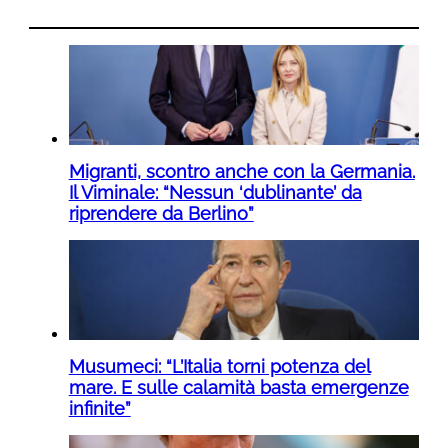
Migranti, scontro anche con la Germania.
Il Viminale: “Nessun ‘dublinante’ da
riprendere da Berlino”
Musumeci: “L’Italia torni potenza del
mare. E sulle calamità basta emergenze
infinite”