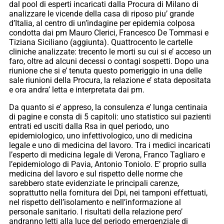
dal pool di esperti incaricati dalla Procura di Milano di
analizzare le vicende della casa di riposo piu’ grande
d’Italia, al centro di un’indagine per epidemia colposa
condotta dai pm Mauro Clerici, Francesco De Tommasi e
Tiziana Siciliano (aggiunta). Quattrocento le cartelle
cliniche analizzate: trecento le morti su cui si e’ acceso un
faro, oltre ad alcuni decessi o contagi sospetti. Dopo una
riunione che si e’ tenuta questo pomeriggio in una delle
sale riunioni della Procura, la relazione e’ stata depositata
e ora andra’ letta e interpretata dai pm.
Da quanto si e’ appreso, la consulenza e’ lunga centinaia
di pagine e consta di 5 capitoli: uno statistico sui pazienti
entrati ed usciti dalla Rsa in quel periodo, uno
epidemiologico, uno infettivologico, uno di medicina
legale e uno di medicina del lavoro. Tra i medici incaricati
l’esperto di medicina legale di Verona, Franco Tagliaro e
l’epidemiologo di Pavia, Antonio Toniolo. E’ proprio sulla
medicina del lavoro e sul rispetto delle norme che
sarebbero state evidenziate le principali carenze,
soprattutto nella fornitura dei Dpi, nei tamponi effettuati,
nel rispetto dell’isolamento e nell’informazione al
personale sanitario. I risultati della relazione pero’
andranno letti alla luce del periodo emergenziale di