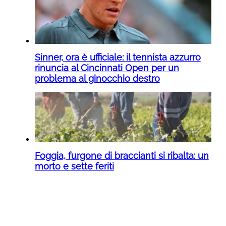
Sinner, ora è ufficiale: il tennista azzurro
rinuncia al Cincinnati Open per un
problema al ginocchio destro
Foggia, furgone di braccianti si ribalta: un
morto e sette feriti