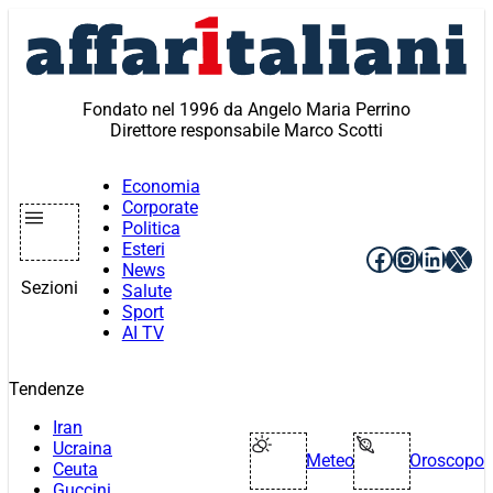
Vai
al
contenuto
Fondato nel 1996 da Angelo Maria Perrino
Direttore responsabile Marco Scotti
Economia
Corporate
Politica
Esteri
Facebook
Instagr
Linke
X
News
Sezioni
Salute
Sport
AI TV
Tendenze
Iran
Ucraina
Meteo
Oroscopo
Ceuta
Guccini