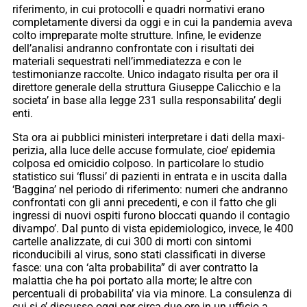
riferimento, in cui protocolli e quadri normativi erano
completamente diversi da oggi e in cui la pandemia aveva
colto impreparate molte strutture. Infine, le evidenze
dell’analisi andranno confrontate con i risultati dei
materiali sequestrati nell’immediatezza e con le
testimonianze raccolte. Unico indagato risulta per ora il
direttore generale della struttura Giuseppe Calicchio e la
societa’ in base alla legge 231 sulla responsabilita’ degli
enti.
Sta ora ai pubblici ministeri interpretare i dati della maxi-
perizia, alla luce delle accuse formulate, cioe’ epidemia
colposa ed omicidio colposo. In particolare lo studio
statistico sui ‘flussi’ di pazienti in entrata e in uscita dalla
‘Baggina’ nel periodo di riferimento: numeri che andranno
confrontati con gli anni precedenti, e con il fatto che gli
ingressi di nuovi ospiti furono bloccati quando il contagio
divampo’. Dal punto di vista epidemiologico, invece, le 400
cartelle analizzate, di cui 300 di morti con sintomi
riconducibili al virus, sono stati classificati in diverse
fasce: una con ‘alta probabilita” di aver contratto la
malattia che ha poi portato alla morte; le altre con
percentuali di probabilita’ via via minore. La consulenza di
cui si e’ discusso oggi per circa due ore in un ufficio a