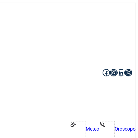
Facebook
Instagr
Linke
X
Meteo
Oroscopo