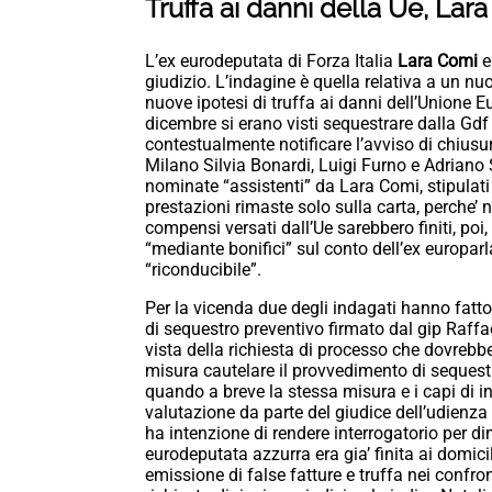
Truffa ai danni della Ue, Lara
L’ex eurodeputata di Forza Italia
Lara Comi
e
giudizio. L’indagine è quella relativa a un nu
nuove ipotesi di truffa ai danni dell’Unione 
dicembre si erano visti sequestrare dalla Gdf
contestualmente notificare l’avviso di chiusu
Milano Silvia Bonardi, Luigi Furno e Adriano S
nominate “assistenti” da Lara Comi, stipula
prestazioni rimaste solo sulla carta, perche’ n
compensi versati dall’Ue sarebbero finiti, poi
“mediante bonifici” sul conto dell’ex europar
“riconducibile”.
Per la vicenda due degli indagati hanno fatto
di sequestro preventivo firmato dal gip Raffa
vista della richiesta di processo che dovrebbe
misura cautelare il provvedimento di sequestr
quando a breve la stessa misura e i capi di 
valutazione da parte del giudice dell’udienza 
ha intenzione di rendere interrogatorio per di
eurodeputata azzurra era gia’ finita ai domicil
emissione di false fatture e truffa nei confron