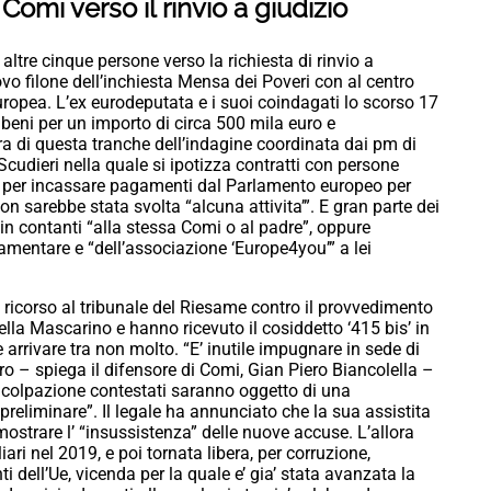
 Comi verso il rinvio a giudizio
 altre cinque persone verso la richiesta di rinvio a
ovo filone dell’inchiesta Mensa dei Poveri con al centro
Europea. L’ex eurodeputata e i suoi coindagati lo scorso 17
 beni per un importo di circa 500 mila euro e
ra di questa tranche dell’indagine coordinata dai pm di
cudieri nella quale si ipotizza contratti con persone
ti per incassare pagamenti dal Parlamento europeo per
on sarebbe stata svolta “alcuna attivita’”. E gran parte dei
, in contanti “alla stessa Comi o al padre”, oppure
lamentare e “dell’associazione ‘Europe4you’” a lei
 ricorso al tribunale del Riesame contro il provvedimento
ella Mascarino e hanno ricevuto il cosiddetto ‘415 bis’ in
 arrivare tra non molto. “E’ inutile impugnare in sede di
o – spiega il difensore di Comi, Gian Piero Biancolella –
incolpazione contestati saranno oggetto di una
preliminare”. Il legale ha annunciato che la sua assistita
mostrare l’ “insussistenza” delle nuove accuse. L’allora
iari nel 2019, e poi tornata libera, per corruzione,
ti dell’Ue, vicenda per la quale e’ gia’ stata avanzata la