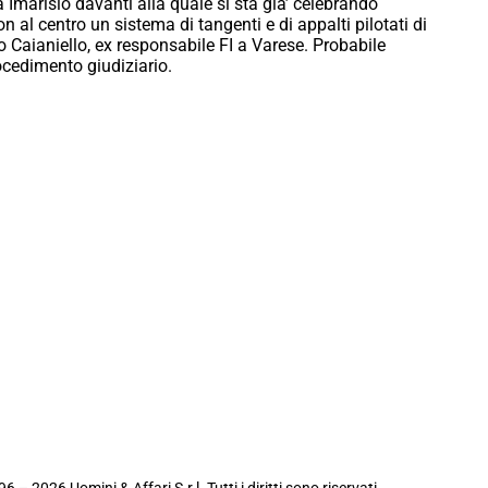
ia Imarisio davanti alla quale si sta gia’ celebrando
on al centro un sistema di tangenti e di appalti pilotati di
no Caianiello, ex responsabile FI a Varese. Probabile
rocedimento giudiziario.
6 – 2026 Uomini & Affari S.r.l. Tutti i diritti sono riservati