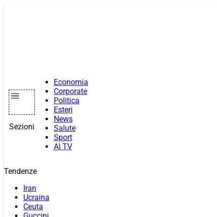
Vai
al
contenuto
Economia
Corporate
Politica
Esteri
News
Sezioni
Salute
Sport
AI TV
Tendenze
Iran
Ucraina
Ceuta
Guccini