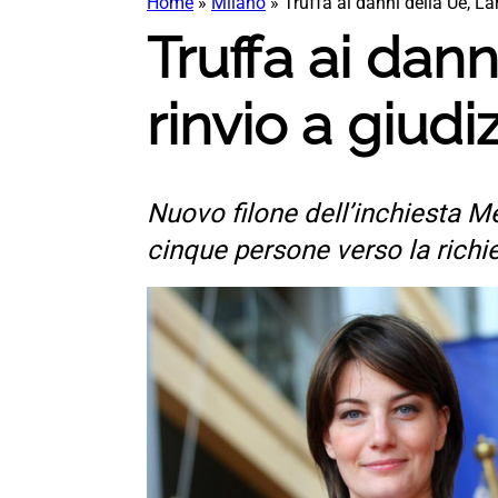
Home
»
Milano
»
Truffa ai danni della Ue, La
Truffa ai dann
rinvio a giudi
Nuovo filone dell’inchiesta Me
cinque persone verso la richie