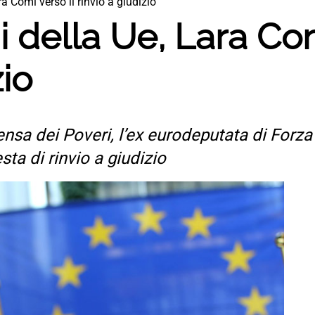
ra Comi verso il rinvio a giudizio
i della Ue, Lara Com
zio
nsa dei Poveri, l’ex eurodeputata di Forza 
sta di rinvio a giudizio