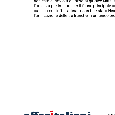
richiesta di rinvio a giudizio al giudice Natal
l’udienza preliminare per il filone principale c
cui il presunto ‘burattinaio’ sarebbe stato Ni
l’unificazione delle tre tranche in un unico p
© 199