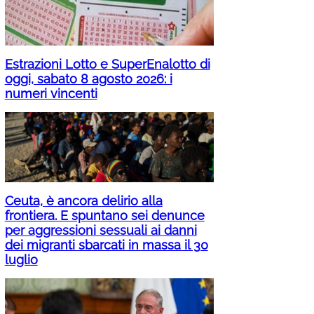
Estrazioni Lotto e SuperEnalotto di
oggi, sabato 8 agosto 2026: i
numeri vincenti
Ceuta, è ancora delirio alla
frontiera. E spuntano sei denunce
per aggressioni sessuali ai danni
dei migranti sbarcati in massa il 30
luglio