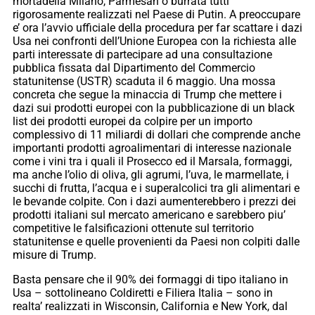
mortadella Milano, Parmesan o burrata tutti
rigorosamente realizzati nel Paese di Putin. A preoccupare
e’ ora l’avvio ufficiale della procedura per far scattare i dazi
Usa nei confronti dell’Unione Europea con la richiesta alle
parti interessate di partecipare ad una consultazione
pubblica fissata dal Dipartimento del Commercio
statunitense (USTR) scaduta il 6 maggio. Una mossa
concreta che segue la minaccia di Trump che mettere i
dazi sui prodotti europei con la pubblicazione di un black
list dei prodotti europei da colpire per un importo
complessivo di 11 miliardi di dollari che comprende anche
importanti prodotti agroalimentari di interesse nazionale
come i vini tra i quali il Prosecco ed il Marsala, formaggi,
ma anche l’olio di oliva, gli agrumi, l’uva, le marmellate, i
succhi di frutta, l’acqua e i superalcolici tra gli alimentari e
le bevande colpite. Con i dazi aumenterebbero i prezzi dei
prodotti italiani sul mercato americano e sarebbero piu’
competitive le falsificazioni ottenute sul territorio
statunitense e quelle provenienti da Paesi non colpiti dalle
misure di Trump.
Basta pensare che il 90% dei formaggi di tipo italiano in
Usa – sottolineano Coldiretti e Filiera Italia – sono in
realta’ realizzati in Wisconsin, California e New York, dal