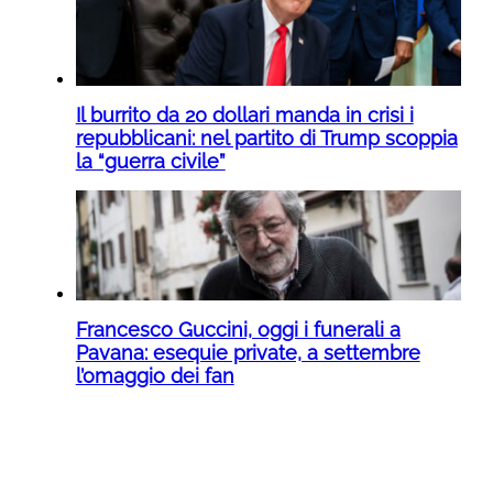
Il burrito da 20 dollari manda in crisi i
repubblicani: nel partito di Trump scoppia
la “guerra civile”
Francesco Guccini, oggi i funerali a
Pavana: esequie private, a settembre
l’omaggio dei fan