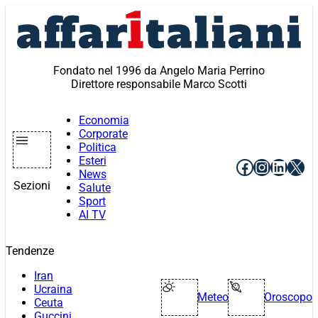
Vai
al
contenuto
Fondato nel 1996 da Angelo Maria Perrino
Direttore responsabile Marco Scotti
Economia
Corporate
Politica
Esteri
Facebook
Instagr
Linke
X
News
Sezioni
Salute
Sport
AI TV
Tendenze
Iran
Ucraina
Meteo
Oroscopo
Ceuta
Guccini