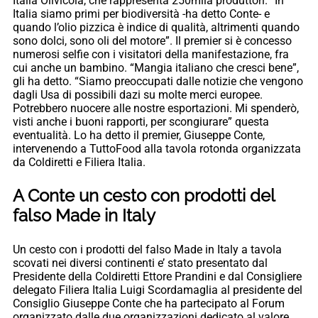
Italia Olivicola, che rappresenta 250mila produttori. “In
Italia siamo primi per biodiversità -ha detto Conte- e
quando l’olio pizzica è indice di qualità, altrimenti quando
sono dolci, sono oli del motore”. Il premier si è concesso
numerosi selfie con i visitatori della manifestazione, fra
cui anche un bambino. “Mangia italiano che cresci bene”,
gli ha detto. “Siamo preoccupati dalle notizie che vengono
dagli Usa di possibili dazi su molte merci europee.
Potrebbero nuocere alle nostre esportazioni. Mi spenderò,
visti anche i buoni rapporti, per scongiurare” questa
eventualità. Lo ha detto il premier, Giuseppe Conte,
intervenendo a TuttoFood alla tavola rotonda organizzata
da Coldiretti e Filiera Italia.
A Conte un cesto con prodotti del
falso Made in Italy
Un cesto con i prodotti del falso Made in Italy a tavola
scovati nei diversi continenti e’ stato presentato dal
Presidente della Coldiretti Ettore Prandini e dal Consigliere
delegato Filiera Italia Luigi Scordamaglia al presidente del
Consiglio Giuseppe Conte che ha partecipato al Forum
organizzato dalle due organizzazioni dedicato al valore