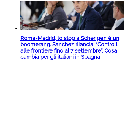
Roma-Madrid, lo stop a Schengen è un
boomerang. Sanchez rilancia: “Controlli
alle frontiere fino al 7 settembre”. Cosa
cambia per gli italiani in Spagna