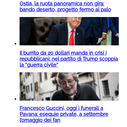
Ostia, la ruota panoramica non gira:
bando deserto, progetto fermo al palo
Il burrito da 20 dollari manda in crisi i
repubblicani: nel partito di Trump scoppia
la “guerra civile”
Francesco Guccini, oggi i funerali a
Pavana: esequie private, a settembre
l’omaggio dei fan