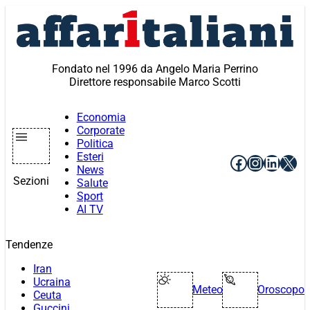
Vai
al
contenuto
Fondato nel 1996 da Angelo Maria Perrino
Direttore responsabile Marco Scotti
Economia
Corporate
Politica
Esteri
Facebook
Instagr
Linke
X
News
Sezioni
Salute
Sport
AI TV
Tendenze
Iran
Ucraina
Meteo
Oroscopo
Ceuta
Guccini