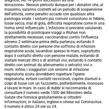
diagnosi, nei 14 giorni successivi ad una
donazione». Nessun pericolo dunque per i donatori che, al
massimo, saranno costretti ad un periodo di sospensione
dell’attività, come peraltro accade con qualsiasi altra
patologia virale. I sintomi più comuni consistono in febbre,
tosse secca, mal di gola, difficoltà respiratorie come in una
forma simil influenzale. L’infezione si previene valutando
la possibilità di posticipare viaggi a Wuhan non
strettamente necessari, vaccinandosi contro l’influenza
almeno 2 settimane prima della partenza, evitando il
contatto diretto con persone che soffrono di infezioni
respiratorie acute, lavandosi spesso le mani, soprattutto
dopo il contatto diretto con persone malate, evitando di
visitare mercati ittici o di animali vivi, evitando il contatto
diretto con animali da allevamento o selvatici vivi o
morti. Infine, i viaggiatori con sintomi di infezione
respiratoria acuta dovrebbero rispettare l’igiene
respiratoria: evitare contatti ravvicinati, coprire starnuti e
colpi di tosse con un fazzoletto, preferibilmente, monouso
e lavare le mani. In caso di dubbi si raccomanda di
consultare il numero verde 1500 del Ministero della
Salute che fornisce gratuitamente ai cittadini
informazioni, in italiano, inglese e cinese sul Coronavirus.
Il numero è attivo 24 ore su 24.