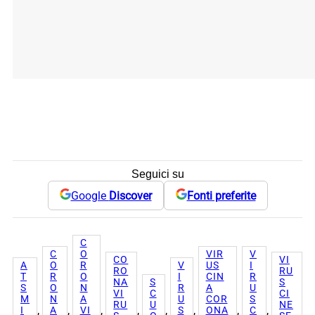
Seguici su
Google
Discover
Fonti preferite
C
C
O
VIR
V
CO
VI
A
O
R
V
US
I
RO
RU
T
R
O
I
CIN
R
NA
S
S
S
O
N
R
A
U
VI
C
CI
M
N
A
U
COR
S
RU
U
NE
, 
, 
, 
, 
, 
, 
, 
, 
I
A
VI
S
ONA
C