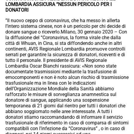
LOMBARDIA ASSICURA “NESSUN PERICOLO PER I
DONATORI
”Il nuovo ceppo di coronavirus, che ha messo in allerta
l’intero sistema cinese, non è un pericolo per chi decide di
donare sangue o riceverlo.Milano, 30 gennaio 2020 – Con
la diffusione del “Coronavirus, la forma virale che dalla
città di Whuan, in Cina, si sta diffondendo anche in altri
continenti, AVIS Regionale Lombardia promuove controlli
serrati per garantire la sicurezza di donatori, riceventi e di
tutto il personale. Il presidente di AVIS Regionale
Lombardia Oscar Bianchi rassicura: «Non sono state
documentate trasmissioni mediante la trasfusione di
emocomponenti e non è noto alcun rischio di trasmissione
trasfusionale ma in linea con le indicazioni
dell’Organizzazione Mondiale della Sanità abbiamo
rafforzato le misure di sorveglianza anamnestica sul
donatore di sangue, applicando una sospensione
temporanea di 21 giorni dal rientro per tutti i donatori che
abbiano soggiornato nelle aree interessate. A tutti i
donatori stiamo raccomandando di informare il servizio
trasfusionale di riferimento in caso di comparsa di sintomi
compatibili con l’infezione da “Coronavirus” , o in caso di