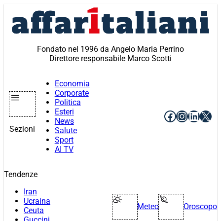
Vai
al
contenuto
Fondato nel 1996 da Angelo Maria Perrino
Direttore responsabile Marco Scotti
Economia
Corporate
Politica
Esteri
Facebook
Instagr
Linke
X
News
Sezioni
Salute
Sport
AI TV
Tendenze
Iran
Ucraina
Meteo
Oroscopo
Ceuta
Guccini