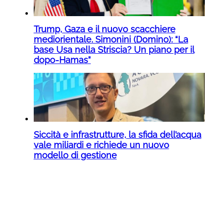
Trump, Gaza e il nuovo scacchiere
mediorientale. Simonini (Domino): “La
base Usa nella Striscia? Un piano per il
dopo-Hamas”
Siccità e infrastrutture, la sfida dell’acqua
vale miliardi e richiede un nuovo
modello di gestione