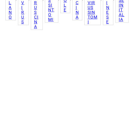
S
O
SE
L
V
R
C
VIR
I
SI
L
IN
A
I
U
I
US
N
NT
E
IT
N
R
S
N
SIN
E
O
AL
O
U
CI
A
TOM
S
MI
IA
S
N
I
E
A