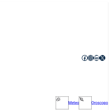
Facebook
Instagr
Linke
X
Meteo
Oroscopo