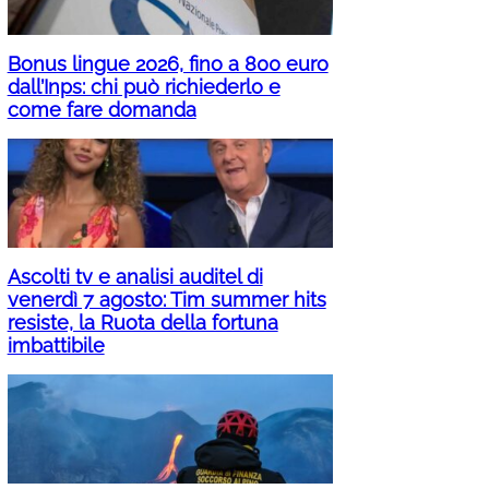
Bonus lingue 2026, fino a 800 euro
dall’Inps: chi può richiederlo e
come fare domanda
Ascolti tv e analisi auditel di
venerdì 7 agosto: Tim summer hits
resiste, la Ruota della fortuna
imbattibile