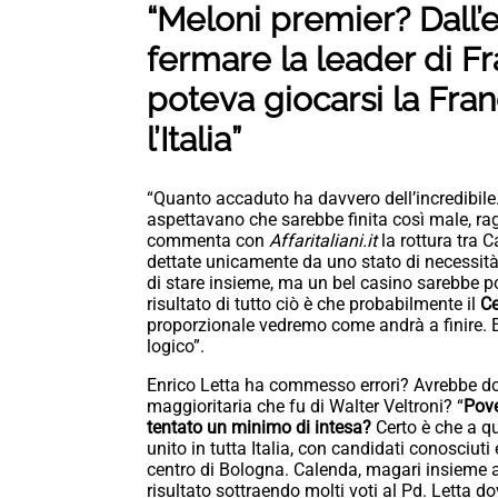
“Meloni premier? Dall’e
fermare la leader di Fra
poteva giocarsi la Fran
l’Italia”
“Quanto accaduto ha davvero dell’incredibile. 
aspettavano che sarebbe finita così male, r
commenta con
Affaritaliani.it
la rottura tra 
dettate unicamente da uno stato di necessità
di stare insieme, ma un bel casino sarebbe p
risultato di tutto ciò è che probabilmente il
Ce
proporzionale vedremo come andrà a finire. E
logico”.
Enrico Letta ha commesso errori? Avrebbe dov
maggioritaria che fu di Walter Veltroni? “
Pove
tentato un minimo di intesa?
Certo è che a qu
unito in tutta Italia, con candidati conosciut
centro di Bologna. Calenda, magari insieme a
risultato sottraendo molti voti al Pd. Letta do