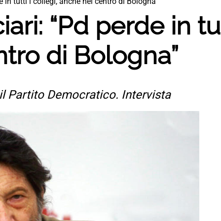
e in tutti i collegi, anche nel centro di Bologna”
ari: “Pd perde in tut
tro di Bologna”
il Partito Democratico. Intervista