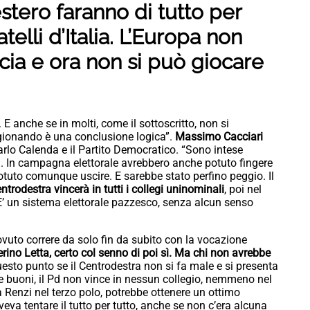
stero faranno di tutto per
telli d’Italia. L’Europa non
cia e ora non si può giocare
E anche se in molti, come il sottoscritto, non si
agionando è una conclusione logica”.
Massimo Cacciari
Carlo Calenda e il Partito Democratico. “Sono intese
. In campagna elettorale avrebbero anche potuto fingere
otuto comunque uscire. E sarebbe stato perfino peggio. Il
ntrodestra vincerà in tutti i collegi uninominali
, poi nel
’ un sistema elettorale pazzesco, senza alcun senso
uto correre da solo fin da subito con la vocazione
rino Letta, certo col senno di poi sì. Ma chi non avrebbe
esto punto se il Centrodestra non si fa male e si presenta
i e buoni, il Pd non vince in nessun collegio, nemmeno nel
 Renzi nel terzo polo, potrebbe ottenere un ottimo
veva tentare il tutto per tutto, anche se non c’era alcuna