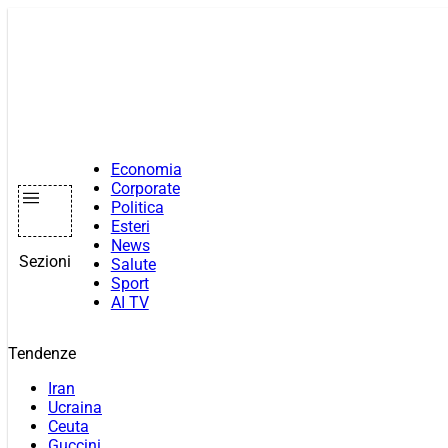
Vai
al
contenuto
Economia
Corporate
Politica
Esteri
News
Sezioni
Salute
Sport
AI TV
Tendenze
Iran
Ucraina
Ceuta
Guccini