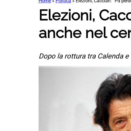
Home
»
Politica
»
Elezioni, Cacciari: “Pd perd
Elezioni, Cacci
anche nel cen
Dopo la rottura tra Calenda e 