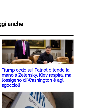
ggi anche
Trump cede sui Patriot e tende la
mano a Zelensky. Kiev respira, ma
l’ossigeno di Washington è agli
sgoccioli