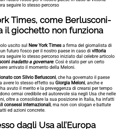
bra seguire lo stesso percorso
rk Times, come Berlusconi-
 il giochetto non funziona
colo uscito sul
New York Times
a firma del giornalista di
 un futuro fosco per il nostro paese in caso di
vittoria
bra seguire lo stesso percorso iniziato dal celebre articolo
usconi
inadatto a governare
. Così è stato per un certo
sere arrivato il momento della Meloni.
onato con Silvio Berlusconi
, che ha governato il paese
a avere lo stesso effetto su
Giorgia Meloni
, anche e
ha avuto il merito e la preveggenza di crearsi per tempo
endono ormai credibile ed autorevole sia negli Usa che nelle
i, oltre a consolidare la sua posizione in Italia, ha infatti
ali consessi internazionali
, ma non con slogan e battute
tti ed azioni concrete.
esso dagli Usa all’Europa