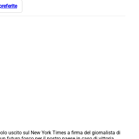
preferite
colo uscito sul New York Times a firma del giornalista di
un futuro fosco per il nostro paese in caso di vittoria