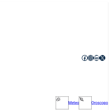
Facebook
Instagr
Linke
X
Meteo
Oroscopo