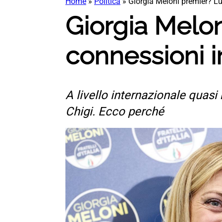
Home
»
Politica
»
Giorgia Meloni premier? Lu
Giorgia Melon
connessioni i
A livello internazionale quasi
Chigi. Ecco perché