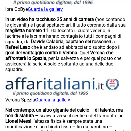
Ibra GoBye
Guarda la gallery
In un video ha racchiuso 25 anni di carriera (
non contando
le giovanili) e i goal spettacolari, il tutto coronato dalla sua
maglietta numero 11
. Ha toccato il cuore vederlo in
lacrime e le lacrime hanno contagiato tutti i compagni di
squadra, da
Davide Calabria, capitano dei rossoneri
a
Rafael Leao
che è andato ad abbracciarlo subito dopo il
goal del vantaggio contro il Verona
. Quel
Verona che
affronterà lo Spezia
, per la salvezza e per quel posto che
assicurerà la serie A solo e soltanto ad una delle due
squadre.
Verona Spezia
Guarda la gallery
Nel contempo, un altro gigante del calcio – di talento, ma
non di statura –
si avvia verso il sentiero del tramonto: per
Lionel Messi
l’altezza fisica è sempre stata una
mortificazione e un chiodo fisso – fin da bambino –