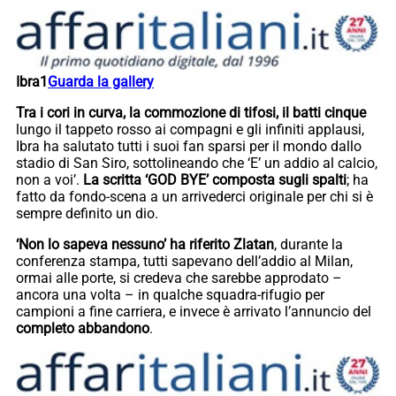
Ibra1
Guarda la gallery
Tra i cori in curva, la commozione di tifosi, il batti cinque
lungo il tappeto rosso ai compagni e gli infiniti applausi,
Ibra ha salutato tutti i suoi fan sparsi per il mondo dallo
stadio di San Siro, sottolineando che ‘E’ un addio al calcio,
non a voi’.
La scritta ‘GOD BYE’ composta sugli spalti
; ha
fatto da fondo-scena a un arrivederci originale per chi si è
sempre definito un dio.
‘Non lo sapeva nessuno’
ha riferito Zlatan
, durante la
conferenza stampa, tutti sapevano dell’addio al Milan,
ormai alle porte, si credeva che sarebbe approdato –
ancora una volta – in qualche squadra-rifugio per
campioni a fine carriera, e invece è arrivato l’annuncio del
completo abbandono
.