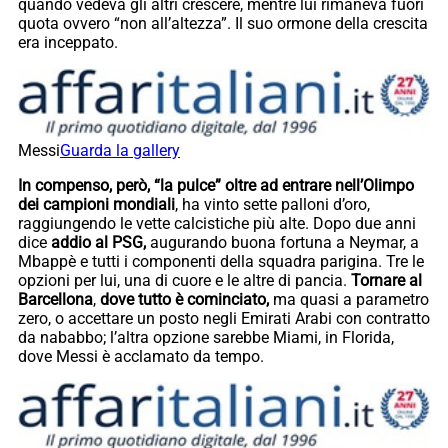
quando vedeva gli altri crescere, mentre lui rimaneva fuori
quota ovvero “non all’altezza”. Il suo ormone della crescita
era inceppato.
Messi
Guarda la gallery
In compenso, però, “la pulce” oltre ad entrare nell’Olimpo
dei campioni mondiali
, ha vinto sette palloni d’oro,
raggiungendo le vette calcistiche più alte. Dopo due anni
dice
addio al PSG,
augurando buona fortuna a Neymar, a
Mbappè e tutti i componenti della squadra parigina. Tre le
opzioni per lui, una di cuore e le altre di pancia.
Tornare al
Barcellona
,
dove tutto è cominciato,
ma quasi a parametro
zero, o accettare un posto negli Emirati Arabi con contratto
da nababbo; l’altra opzione sarebbe Miami, in Florida,
dove Messi è acclamato da tempo.