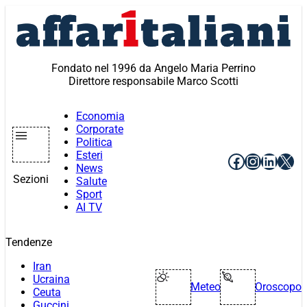
Vai
al
contenuto
Fondato nel 1996 da Angelo Maria Perrino
Direttore responsabile Marco Scotti
Economia
Corporate
Politica
Esteri
Facebook
Instagr
Linke
X
News
Sezioni
Salute
Sport
AI TV
Tendenze
Iran
Ucraina
Meteo
Oroscopo
Ceuta
Guccini