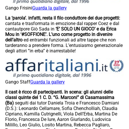
Gango Frisini
Guarda la gallery
La ‘parola’. infatti, resta il filo conduttore dei due progetti:
cantata e trasformata in emozione dal rapper Coez e dal
cantautpore Giò Sada in
‘E’ SOLO UN GIOCO’ e da Erica
Mou in ‘#SOFFIONE’. L’uno come progetto in divenire
dell’altro
ed entrambi funzionali ad altre tappe che non
tarderanno a prendere forma. L’entusiasmo generazionale
degli attori “in erba” è inarrestabile!
Gango Staff
Guarda la gallery
Il cast è ricco di partecipanti. In scena: gli alunni delle
classi quinte del 1 C. D. “G. Marconi” di Casamassima
(Ba)
seguiti dai tutor Daniela Troia e Francesco Damiani
(D.S.): Leonardo Cellamare, Sofia Chencholliah, Claudia
Cipriano, Kamilla Cutrignelli, Viola Dell’Erba, Martina De
Florio, Francesca De Iure, Aaron Giurlando, Ludovica
Milillo, Leo Giulio, Losito Martina, Rebecca Pagliaro,