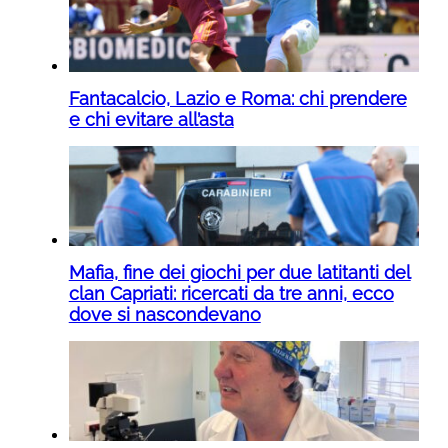
Fantacalcio, Lazio e Roma: chi prendere
e chi evitare all’asta
Mafia, fine dei giochi per due latitanti del
clan Capriati: ricercati da tre anni, ecco
dove si nascondevano