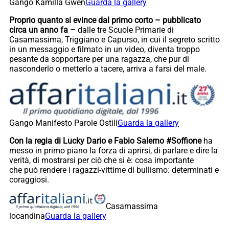
Gango Kamilla Gwen
Guarda la gallery
Proprio quanto si evince dal primo corto – pubblicato
circa un anno fa –
dalle tre Scuole Primarie di
Casamassima, Triggiano e Capurso, in cui il segreto scritto
in un messaggio e filmato in un video, diventa troppo
pesante da sopportare per una ragazza, che pur di
nasconderlo o metterlo a tacere, arriva a farsi del male.
Gango Manifesto Parole Ostili
Guarda la gallery
Con la regia di Lucky Dario e Fabio Salerno #Soffione
ha
messo in primo piano la forza di aprirsi, di parlare e dire la
verità, di mostrarsi per ciò che si è: cosa importante
che può rendere i ragazzi-vittime di bullismo: determinati e
coraggiosi.
Casamassima
locandina
Guarda la gallery