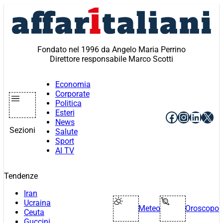
Vai
al
contenuto
Fondato nel 1996 da Angelo Maria Perrino
Direttore responsabile Marco Scotti
Economia
Corporate
Politica
Esteri
Facebook
Instagr
Linke
X
News
Sezioni
Salute
Sport
AI TV
Tendenze
Iran
Ucraina
Meteo
Oroscopo
Ceuta
Guccini