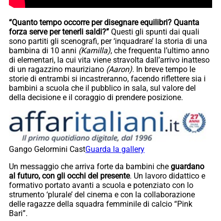
“Quanto tempo occorre per disegnare equilibri? Quanta
forza serve per tenerli saldi?”
Questi gli spunti dai quali
sono partiti gli scenografi, per ‘inquadrare’ la storia di una
bambina di 10 anni
(Kamilla)
, che frequenta l’ultimo anno
di elementari, la cui vita viene stravolta dall’arrivo inatteso
di un ragazzino mauriziano
(Aaron)
. In breve tempo le
storie di entrambi si incastreranno, facendo riflettere sia i
bambini a scuola che il pubblico in sala, sul valore del
della decisione e il coraggio di prendere posizione.
Gango Gelormini Cast
Guarda la gallery
Un messaggio che arriva forte da bambini che
guardano
al futuro, con gli occhi del presente
. Un lavoro didattico e
formativo portato avanti a scuola e potenziato con lo
strumento ‘plurale’ del cinema e con la collaborazione
delle ragazze della squadra femminile di calcio “Pink
Bari”.