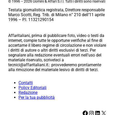
© 1996 – 2026 Uomini & Affari S.r.l. Tutti i diritti sono riservati
Testata giornalistica registrata, Direttore responsabile
Marco Scotti, Reg. Trib. di Milano n° 210 dell’11 aprile
1996 – P.I. 11321290154
Affaritaliani, prima di pubblicare foto, video o testi da
internet, compie tutte le opportune verifiche al fine di
accertarne il libero regime di circolazione e non violare
i diritti di autore o altri diritti esclusivi di terzi. Per
segnalare alla redazione eventuali errori nell’uso del
materiale riservato, scriveteci a
tecnici@affaritaliani.it.: provvederemo prontamente
alla rimozione del materiale lesivo di diritti di terzi.
Contatti
Policy Editoriali
Redazione
Per la tua pubblicità
Facebook
Instagram
LinkedIn
X