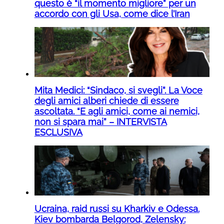
questo è “il momento migliore” per un
accordo con gli Usa, come dice l’Iran
Mita Medici: “Sindaco, si svegli”. La Voce
degli amici alberi chiede di essere
ascoltata. “E agli amici, come ai nemici,
non si spara mai” – INTERVISTA
ESCLUSIVA
Ucraina, raid russi su Kharkiv e Odessa.
Kiev bombarda Belgorod, Zelensky: