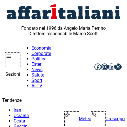
Vai
al
contenuto
Fondato nel 1996 da Angelo Maria Perrino
Direttore responsabile Marco Scotti
Economia
Corporate
Politica
Esteri
Facebook
Instagr
Linke
X
News
Sezioni
Salute
Sport
AI TV
Tendenze
Iran
Ucraina
Meteo
Oroscopo
Ceuta
Guccini