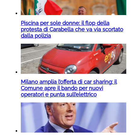
Piscina per sole donne: il flop della
protesta di Carabella che va via scortato
dalla polizia
Milano amplia l’offerta di car sharing: il
Comune apre il bando per nuovi
operatori e punta sull’elettrico