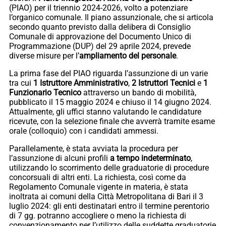
(PIAO) per il triennio 2024-2026, volto a potenziare
l’organico comunale. Il piano assunzionale, che si articola
secondo quanto previsto dalla delibera di Consiglio
Comunale di approvazione del Documento Unico di
Programmazione (DUP) del 29 aprile 2024, prevede
diverse misure per l’
ampliamento del personale
.
La prima fase del PIAO riguarda l’assunzione di un varie
tra cui
1 Istruttore Amministrativo
,
2 Istruttori Tecnici
e
1
Funzionario Tecnico
attraverso un bando di mobilità,
pubblicato il 15 maggio 2024 e chiuso il 14 giugno 2024.
Attualmente, gli uffici stanno valutando le candidature
ricevute, con la selezione finale che avverrà tramite esame
orale (colloquio) con i candidati ammessi.
Parallelamente, è stata avviata la procedura per
l’assunzione di alcuni profili
a tempo indeterminato
,
utilizzando lo scorrimento delle graduatorie di procedure
concorsuali di altri enti. La richiesta, così come da
Regolamento Comunale vigente in materia, è stata
inoltrata ai comuni della Città Metropolitana di Bari il 3
luglio 2024: gli enti destinatari entro il termine perentorio
di 7 gg. potranno accogliere o meno la richiesta di
convenzionamento per l’utilizzo delle suddette graduatorie