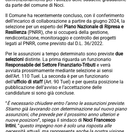
da parte del comune di Noci.
Il Comune ha recentemente concluso, con il conferimento
dell’incarico di collaborazione a partire da giugno 2024, la
selezione per un esperto del
Piano Nazionale di Ripresa e
Resilienza
(PNRR), che si occuperà della gestione,
rendicontazione, monitoraggio e controllo dei progetti
legati al PNRR, come previsto dal D.L. 36/2022.
Per le assunzioni a tempo determinato sono previste
due
selezioni
distinte. La prima riguarda un funzionario
Responsabile del Settore Finanziario-Tributi
e verrà
avviata prossimamente mediante selezione ai sensi
dell’Art. 110 Tuel. La seconda è per un funzionario
dell’
ufficio di staff
(Art. 90 Tuel) e per questa posizione la
pubblicazione dell’avviso e l’accettazione delle
candidature si sono già concluse.
“
È necessario chiudere entro l’anno le assunzioni previste.
Stiamo già lavorando con determinazione sul nuovo piano
assunzioni, che prevede per il prossimo anno ulteriori e
nuove posizioni
“, spiega il sindaco di
Noci Francesco
Intini
, “
questo impegno non è solo una risposta alle
necessità attuali, ma rappresenta anche la nostra visione