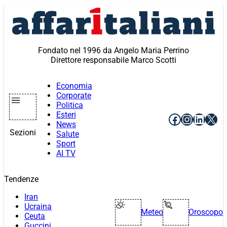
Vai
al
contenuto
Fondato nel 1996 da Angelo Maria Perrino
Direttore responsabile Marco Scotti
Economia
Corporate
Politica
Esteri
Facebook
Instagr
Linke
X
News
Sezioni
Salute
Sport
AI TV
Tendenze
Iran
Ucraina
Meteo
Oroscopo
Ceuta
Guccini