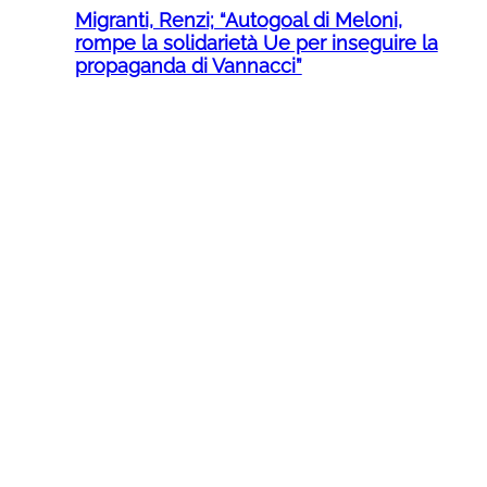
Migranti, Renzi; “Autogoal di Meloni,
rompe la solidarietà Ue per inseguire la
propaganda di Vannacci”