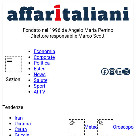
Vai
al
contenuto
Fondato nel 1996 da Angelo Maria Perrino
Direttore responsabile Marco Scotti
Economia
Corporate
Politica
Esteri
Facebook
Instagr
Linke
X
News
Sezioni
Salute
Sport
AI TV
Tendenze
Iran
Ucraina
Meteo
Oroscopo
Ceuta
Guccini