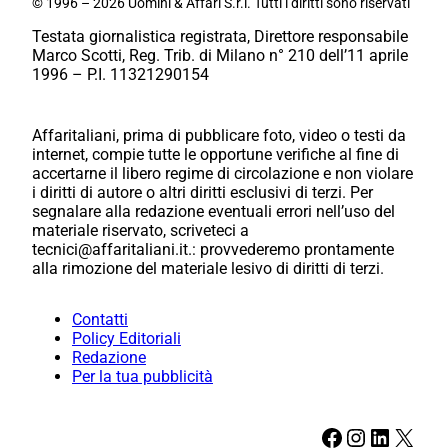
© 1996 – 2026 Uomini & Affari S.r.l. Tutti i diritti sono riservati
Testata giornalistica registrata, Direttore responsabile
Marco Scotti, Reg. Trib. di Milano n° 210 dell’11 aprile
1996 – P.I. 11321290154
Affaritaliani, prima di pubblicare foto, video o testi da
internet, compie tutte le opportune verifiche al fine di
accertarne il libero regime di circolazione e non violare
i diritti di autore o altri diritti esclusivi di terzi. Per
segnalare alla redazione eventuali errori nell’uso del
materiale riservato, scriveteci a
tecnici@affaritaliani.it.: provvederemo prontamente
alla rimozione del materiale lesivo di diritti di terzi.
Contatti
Policy Editoriali
Redazione
Per la tua pubblicità
Facebook
Instagram
LinkedIn
X