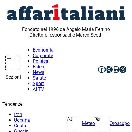
Vai
al
contenuto
Fondato nel 1996 da Angelo Maria Perrino
Direttore responsabile Marco Scotti
Economia
Corporate
Politica
Esteri
Facebook
Instagr
Linke
X
News
Sezioni
Salute
Sport
AI TV
Tendenze
Iran
Ucraina
Meteo
Oroscopo
Ceuta
Guccini