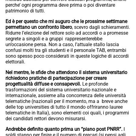
perche’ ogni programma deve prima o poi diventare
patrimonio di tutti.
Ed è per questo che mi auguro che le prossime settimane
permettano un confronto libero
, scevro dagli schieramenti.
Ridurre l’elezione del rettore solo ad accordi o a promesse
segrete a singoli e a gruppi rappresenterebbe
un’occasione persa. Non a caso, l’attuale stallo lascia
confusi molti tra gli studenti e il personale TAB, entrambi
sono spesso poco considerati in queste logiche di accordi
elettorali.
Nel mentre, le sfide che attendono il sistema universitario
richiedono pratiche di partecipazione per creare
progettualità diffuse e consapevoli.
Le profonde
trasformazioni del sistema universitario nazionale e
internazionale, assieme alla concorrenza delle università
telematiche (nazionali per il momento, ma a breve anche
delle top universities di tutto il mondo offriranno lauree
telematiche in Italia), sono elementi coi quali, i programmi
dei candidati rettori devono misurarsi.
Andrebbe definito quanto prima un “piano post PNRR”.
I
soldi stanno per finire e il numero di precari (si pensi agli