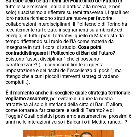
Sarebbe bello se tra i temi del Politecnico del Futuro
(in
tutte le sue missioni, dalla didattica alla ricerca, e non
solo) riuscissimo a riflettere su temi trasversali, i quali per
loro natura richiedono strutture nuove per favorire
collaborazioni interdisciplinari. Il Politecncio di Torino ha
recentemente rafforzato insegnamenti su ambiente ed
energia, in tutti i piani formativi; quello di Milano sta da
tempo riflettendo sul ruolo dell’IA come materia da
insegnare in tutti i corsi di studio.
Cosa potrà
contraddistinguere il Politecnico di Bari del Futuro?
Esistono “asset disciplinari” che ci possano
caratterizzare? (…ri-conosco il limite di questa
impostazione e dei rischi dell”eccellenza di pochi”, ma
ritengo che alcuni piccoli interventi strategici vadano
compiuti..).
È il momento anche di scegliere quale strategia territoriale
vogliamo assumere
, per evitare di ridurre la nostra
attrattività al solo hinterland della città di Bari. E allora,
come tornare a far crescere le sedi di Taranto? e di
Foggia? Quali obiettivi possiamo assumerci nei prossimi 6
anni nelle interazioni verso i Balcani o il Mediterraneo… ?