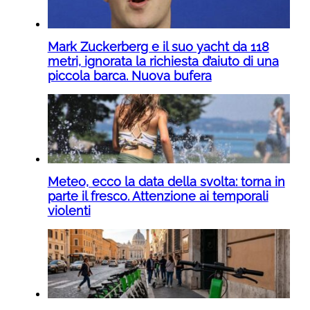
Mark Zuckerberg e il suo yacht da 118
metri, ignorata la richiesta d’aiuto di una
piccola barca. Nuova bufera
Meteo, ecco la data della svolta: torna in
parte il fresco. Attenzione ai temporali
violenti