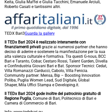
Keita, Giulia Maffei e Giulia Tacchini, Emanuele Arciuli,
Roberto Casati e tantissimi altri.
TEDX Bari3
Guarda la gallery
Il TEDx Bari 2024 è realizzato interamente con
finanziamenti privati
grazie ai numerosi partner che hanno
deciso di aderire e sostenere la manifestazione per la sua
alta valenza culturale e formativa. Tra questi G-nous, BCC
Bari e Taranto, Cobar, Cestaro Rossi, Talent Garden, Divella
e Confindustria Giovani Bari e Bat. Sponsor Tecnici: Cedat,
Villa Romanazzi Carducci, Cabolo, Villa Fenicia.
Community partner: Mensa, Bip – Boosting Innovation
Poliba, Puglia Women Lead, Sud Digitale, Global
Shaper, Mila Uffici Stampa e Developing.it.
Il TEDx Bari 2024 gode inoltre del patrocinio gratuito di
Regione Puglia
, Comune di Bari, Politecnico di Bari e
Camera di Commercio di Bari.
Info: www.tedxbari.eu