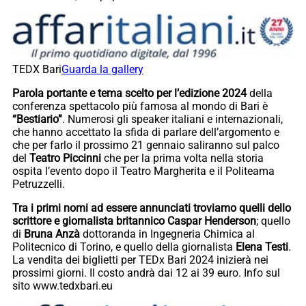
TEDX Bari
Guarda la gallery
Parola portante e tema scelto per l’edizione 2024
della
conferenza spettacolo più famosa al mondo di Bari è
“Bestiario”
. Numerosi gli speaker italiani e internazionali,
che hanno accettato la sfida di parlare dell’argomento e
che per farlo il prossimo 21 gennaio saliranno sul palco
del
Teatro Piccinni
che per la prima volta nella storia
ospita l’evento dopo il Teatro Margherita e il Politeama
Petruzzelli.
Tra i primi nomi ad essere annunciati troviamo quelli dello
scrittore e giornalista britannico Caspar Henderson
; quello
di
Bruna Anzà
dottoranda in Ingegneria Chimica al
Politecnico di Torino, e quello della giornalista
Elena Testi
.
La vendita dei biglietti per TEDx Bari 2024 inizierà nei
prossimi giorni. Il costo andrà dai 12 ai 39 euro. Info sul
sito www.tedxbari.eu