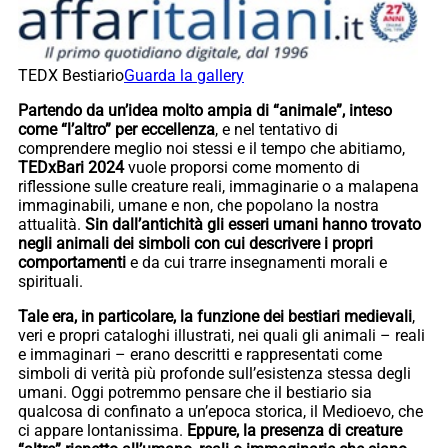
TEDX Bestiario
Guarda la gallery
Partendo da un’idea molto ampia di “animale”, inteso
come “l’altro” per eccellenza
, e nel tentativo di
comprendere meglio noi stessi e il tempo che abitiamo,
TEDxBari 2024
vuole proporsi come momento di
riflessione sulle creature reali, immaginarie o a malapena
immaginabili, umane e non, che popolano la nostra
attualità.
Sin dall’antichità gli esseri umani hanno trovato
negli animali dei simboli con cui descrivere i propri
comportamenti
e da cui trarre insegnamenti morali e
spirituali.
Tale era, in particolare, la funzione dei bestiari medievali
,
veri e propri cataloghi illustrati, nei quali gli animali – reali
e immaginari – erano descritti e rappresentati come
simboli di verità più profonde sull’esistenza stessa degli
umani. Oggi potremmo pensare che il bestiario sia
qualcosa di confinato a un’epoca storica, il Medioevo, che
ci appare lontanissima.
Eppure, la presenza di creature