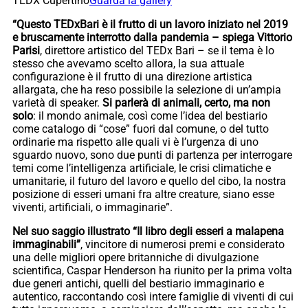
TEDX Cupertino
Guarda la gallery
“Questo TEDxBari è il frutto di un lavoro iniziato nel 2019
e bruscamente interrotto dalla pandemia – spiega Vittorio
Parisi
, direttore artistico del TEDx Bari – se il tema è lo
stesso che avevamo scelto allora, la sua attuale
configurazione è il frutto di una direzione artistica
allargata, che ha reso possibile la selezione di un’ampia
varietà di speaker.
Si parlerà di animali, certo, ma non
solo
: il mondo animale, così come l’idea del bestiario
come catalogo di “cose” fuori dal comune, o del tutto
ordinarie ma rispetto alle quali vi è l’urgenza di uno
sguardo nuovo, sono due punti di partenza per interrogare
temi come l’intelligenza artificiale, le crisi climatiche e
umanitarie, il futuro del lavoro e quello del cibo, la nostra
posizione di esseri umani fra altre creature, siano esse
viventi, artificiali, o immaginarie”.
Nel suo saggio illustrato “Il libro degli esseri a malapena
immaginabili”
, vincitore di numerosi premi e considerato
una delle migliori opere britanniche di divulgazione
scientifica, Caspar Henderson ha riunito per la prima volta
due generi antichi, quelli del bestiario immaginario e
autentico, raccontando così intere famiglie di viventi di cui