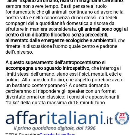
“altre” rispetto all’umano, reali o immaginarie che siano
,
sembra non avere tempo. Basti pensare al ruolo
fondamentale che gli animali continuano ad avere nella
nostra vita e nella conoscenza di noi stessi: da fedeli
compagni della quotidianità domestica a risorse da
sfruttare in maniera sconsiderata,
gli animali sono oggi al
centro di un dibattito filosofico senza precedenti,
alimentato dalle emergenze ecologiche e ambientali
, che
rimette in discussione l’uomo quale centro e padrone
dell’universo.
A questo superamento dell’antropocentrismo si
accompagna uno sguardo introspettivo
, che interroga i
limiti stessi dell’umano, siano essi fisici, mentali, etici e
politici. Alla luce di tutto ciò, che aspetto potrebbe avere
un bestiario contemporaneo? A questa domanda
cercheranno di rispondere gli speaker con un format
diventato ormai un classico: i concisi e appassionanti
“talks” della durata massima di 18 minuti l’uno.