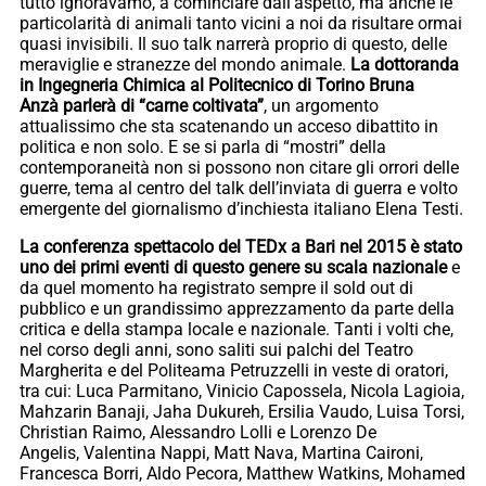
tutto ignoravamo, a cominciare dall’aspetto, ma anche le
particolarità di animali tanto vicini a noi da risultare ormai
quasi invisibili. Il suo talk narrerà proprio di questo, delle
meraviglie e stranezze del mondo animale.
La dottoranda
in Ingegneria Chimica al Politecnico di Torino Bruna
Anzà parlerà di “carne coltivata”
, un argomento
attualissimo che sta scatenando un acceso dibattito in
politica e non solo. E se si parla di “mostri” della
contemporaneità non si possono non citare gli orrori delle
guerre, tema al centro del talk dell’inviata di guerra e volto
emergente del giornalismo d’inchiesta italiano Elena Testi.
La conferenza spettacolo del TEDx a Bari nel 2015 è stato
uno dei primi eventi di questo genere su scala nazionale
e
da quel momento ha registrato sempre il sold out di
pubblico e un grandissimo apprezzamento da parte della
critica e della stampa locale e nazionale. Tanti i volti che,
nel corso degli anni, sono saliti sui palchi del Teatro
Margherita e del Politeama Petruzzelli in veste di oratori,
tra cui: Luca Parmitano, Vinicio Capossela, Nicola Lagioia,
Mahzarin Banaji, Jaha Dukureh, Ersilia Vaudo, Luisa Torsi,
Christian Raimo, Alessandro Lolli e Lorenzo De
Angelis, Valentina Nappi, Matt Nava, Martina Caironi,
Francesca Borri, Aldo Pecora, Matthew Watkins, Mohamed