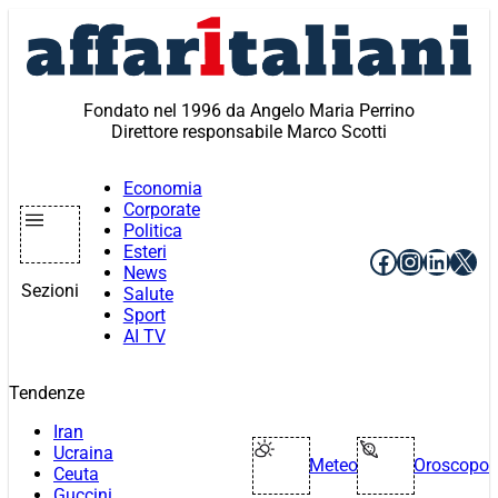
Vai
al
contenuto
Fondato nel 1996 da Angelo Maria Perrino
Direttore responsabile Marco Scotti
Economia
Corporate
Politica
Esteri
Facebook
Instagr
Linke
X
News
Sezioni
Salute
Sport
AI TV
Tendenze
Iran
Ucraina
Meteo
Oroscopo
Ceuta
Guccini