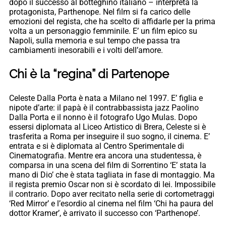
dopo il successo al botteghino italiano – interpreta la
protagonista, Parthenope. Nel film si fa carico delle
emozioni del regista, che ha scelto di affidarle per la prima
volta a un personaggio femminile. E’ un film epico su
Napoli, sulla memoria e sul tempo che passa tra
cambiamenti inesorabili e i volti dell’amore.
Chi è la “regina” di Partenope
Celeste Dalla Porta è nata a Milano nel 1997. E’ figlia e
nipote d’arte: il papà è il contrabbassista jazz Paolino
Dalla Porta e il nonno è il fotografo Ugo Mulas. Dopo
essersi diplomata al Liceo Artistico di Brera, Celeste si è
trasferita a Roma per inseguire il suo sogno, il cinema. E’
entrata e si è diplomata al Centro Sperimentale di
Cinematografia. Mentre era ancora una studentessa, è
comparsa in una scena del film di Sorrentino ‘E’ stata la
mano di Dio’ che è stata tagliata in fase di montaggio. Ma
il regista premio Oscar non si è scordato di lei. Impossibile
il contrario. Dopo aver recitato nella serie di cortometraggi
‘Red Mirror’ e l’esordio al cinema nel film ‘Chi ha paura del
dottor Kramer’, è arrivato il successo con ‘Parthenope’.