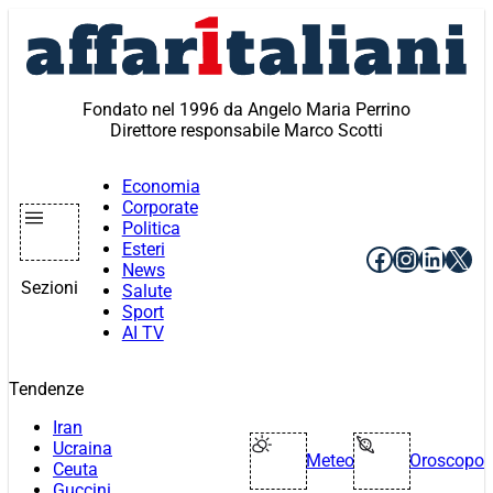
Vai
al
contenuto
Fondato nel 1996 da Angelo Maria Perrino
Direttore responsabile Marco Scotti
Economia
Corporate
Politica
Esteri
Facebook
Instagr
Linke
X
News
Sezioni
Salute
Sport
AI TV
Tendenze
Iran
Ucraina
Meteo
Oroscopo
Ceuta
Guccini