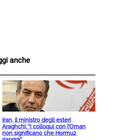
ggi anche
Iran, il ministro degli esteri
Araghchi: “I colloqui con l’Oman
non significano che Hormuz
riaprirà”