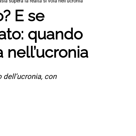
a supera la realtà si vola nell’ucronia
o? E se
lato: quando
a nell’ucronia
o dell’ucronia, con