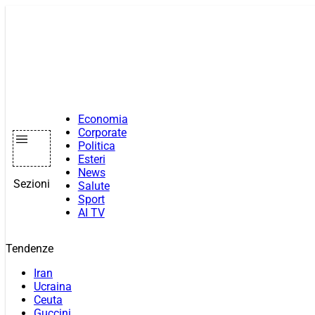
Vai
al
contenuto
Economia
Corporate
Politica
Esteri
News
Sezioni
Salute
Sport
AI TV
Tendenze
Iran
Ucraina
Ceuta
Guccini