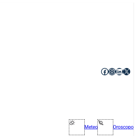
Facebook
Instagr
Linke
X
Meteo
Oroscopo