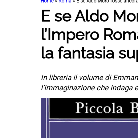
Home
»
Roma
»
E se Aldo Moro fosse ancora 
E se Aldo Mor
l’Impero Rom
la fantasia su
In libreria il volume di Emman
l’immaginazione che indaga e r