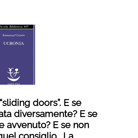
“sliding doors”. E se
ata diversamente? E se
se avvenuto? E se non
quel consiglio… La