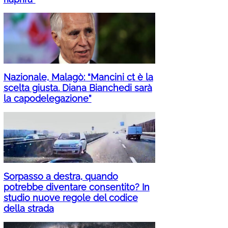
Nazionale, Malagò: “Mancini ct è la
scelta giusta. Diana Bianchedi sarà
la capodelegazione”
Sorpasso a destra, quando
potrebbe diventare consentito? In
studio nuove regole del codice
della strada