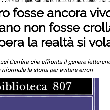
vivo? E se l’Impero Romano non fosse crollato: quando la fantasi
o fosse ancora viv
ano non fosse crol
pera la realtà si vol
uel Carrère che affronta il genere letterari
iformula la storia per evitare errori