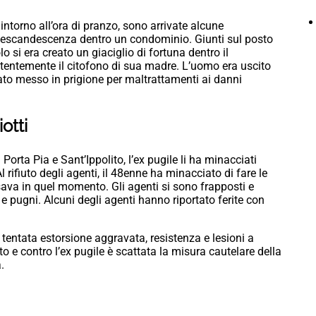
intorno all’ora di pranzo, sono arrivate alcune
 escandescenza dentro un condominio. Giunti sul posto
o si era creato un giaciglio di fortuna dentro il
entemente il citofono di sua madre. L’uomo era uscito
ato messo in prigione per maltrattamenti ai danni
otti
orta Pia e Sant’Ippolito, l’ex pugile li ha minacciati
l rifiuto degli agenti, il 48enne ha minacciato di fare le
va in quel momento. Gli agenti si sono frapposti e
e e pugni. Alcuni degli agenti hanno riportato ferite con
tentata estorsione aggravata, resistenza e lesioni a
to e contro l’ex pugile è scattata la misura cautelare della
.