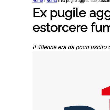
Home
»
Roma
»
Ex pugile aggredisce passanti
Ex pugile agg
estorcere fumo
Il 48enne era da poco uscito d