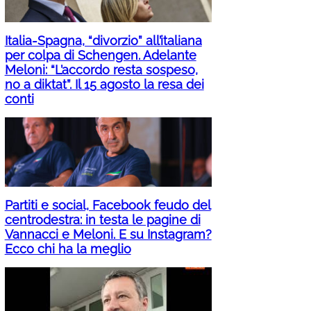
Italia-Spagna, “divorzio” all’italiana
per colpa di Schengen. Adelante
Meloni: “L’accordo resta sospeso,
no a diktat”. Il 15 agosto la resa dei
conti
Partiti e social, Facebook feudo del
centrodestra: in testa le pagine di
Vannacci e Meloni. E su Instagram?
Ecco chi ha la meglio