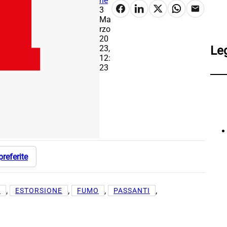
ne
3
Ma
rzo
20
23,
Le
12:
23
preferite
, 
, 
, 
, 
L
ESTORSIONE
FUMO
PASSANTI