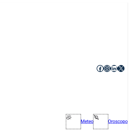
Facebook
Instagr
Linke
X
Meteo
Oroscopo