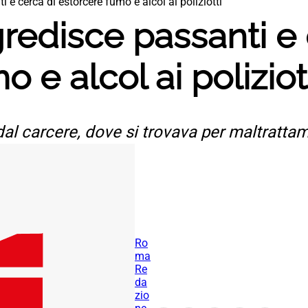
 e cerca di estorcere fumo e alcol ai poliziotti
redisce passanti e 
 e alcol ai poliziot
al carcere, dove si trovava per maltrattam
Ro
ma
Re
da
zio