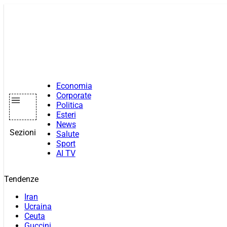
Vai
al
contenuto
Economia
Corporate
Politica
Esteri
News
Sezioni
Salute
Sport
AI TV
Tendenze
Iran
Ucraina
Ceuta
Guccini