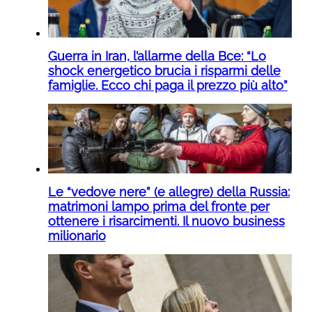
Guerra in Iran, l’allarme della Bce: “Lo
shock energetico brucia i risparmi delle
famiglie. Ecco chi paga il prezzo più alto”
Le “vedove nere” (e allegre) della Russia:
matrimoni lampo prima del fronte per
ottenere i risarcimenti. Il nuovo business
milionario