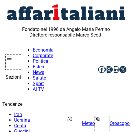
Vai
al
contenuto
Fondato nel 1996 da Angelo Maria Perrino
Direttore responsabile Marco Scotti
Economia
Corporate
Politica
Esteri
Facebook
Instagr
Linke
X
News
Sezioni
Salute
Sport
AI TV
Tendenze
Iran
Ucraina
Meteo
Oroscopo
Ceuta
Guccini