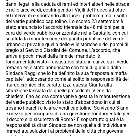
danni legati alla caduta di rami ed interi alberi nelle strade
e nelle aree verdi, costringendo i Vigili del Fuoco ad oltre
60 interventi e riportando alla luce il problema mai risolto
del verde pubblico capitolino. Lo scorso 23 settembre è
stato annunciato l’accordo triennale da 48 milioni per la
cura del verde pubblico orizzontale nella Capitale, con cui
si affida la manutenzione dei parchi pubblici e del verde
urbano ai privati e quella delle ville storiche e dei parchi di
pregio al Servizio Giardini del Comune. L’accordo, che
arriva a pochi mesi dalla fine del mandato, è
fondamentale visto il disastroso stato in cui versa il verde
romano ed è stato annunciato con toni di giubilo dalla
Sindaca Raggi che lo ha definito la sua “risposta a mafia
capitale”, addossando come al solito la responsabilità del
ritardo cronico che caratterizza questa Giunta alla
situazione lasciata da quelle precedenti. Viene da
chiedersi fino ad ora come veniva gestita la manutenzione
del verde pubblico visto lo stato d’abbandono in cui si
trovano i parchi e le aree verdi capitoline. Servivano 3 anni
e mezzo per occuparsi di una questione fondamentale per
il decoro e la sicurezza di Roma? E soprattutto qual è la
responsabilità di un Sindaco se non quella di individuare
immediate soluzioni ai problemi della città che governa