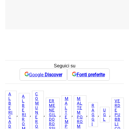
Seguici su
Google
Discover
Fonti preferite
A
C
A
L
O
M
M
L
ER
VE
B
M
A
AL
B
ME
R
RD
E
U
L
TE
E
NE
A
U
E
RI
N
T
M
, 
, 
, 
, 
, 
, 
, 
, 
RI
GIL
G
G
PU
C
E
E
PO
R
DO
G
L
BB
A
R
M
RO
O
RO
I
LI
D
O
P
M
M
SSI
CO