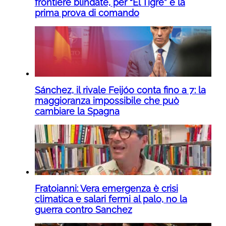
frontiere blindate, per “El Tigre” è la
prima prova di comando
Sánchez, il rivale Feijóo conta fino a 7: la
maggioranza impossibile che può
cambiare la Spagna
Fratoianni: Vera emergenza è crisi
climatica e salari fermi al palo, no la
guerra contro Sanchez