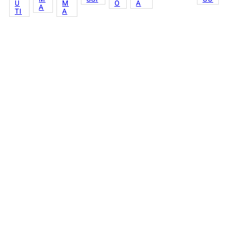
U
M
O
A
A
TI
A