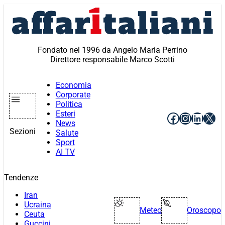
Vai
al
contenuto
Fondato nel 1996 da Angelo Maria Perrino
Direttore responsabile Marco Scotti
Economia
Corporate
Politica
Esteri
Facebook
Instagr
Linke
X
News
Sezioni
Salute
Sport
AI TV
Tendenze
Iran
Ucraina
Meteo
Oroscopo
Ceuta
Guccini