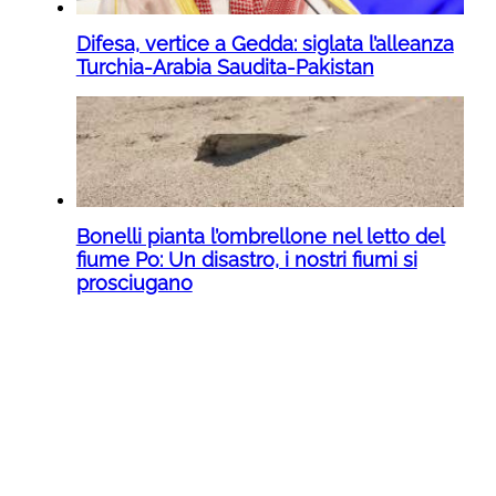
Difesa, vertice a Gedda: siglata l’alleanza
Turchia-Arabia Saudita-Pakistan
Bonelli pianta l’ombrellone nel letto del
fiume Po: Un disastro, i nostri fiumi si
prosciugano