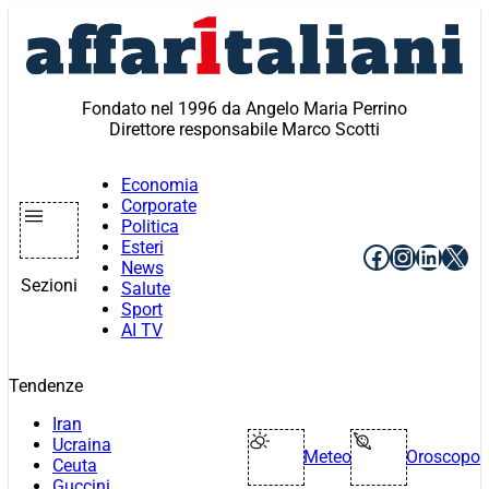
Vai
al
contenuto
Fondato nel 1996 da Angelo Maria Perrino
Direttore responsabile Marco Scotti
Economia
Corporate
Politica
Esteri
Facebook
Instagr
Linke
X
News
Sezioni
Salute
Sport
AI TV
Tendenze
Iran
Ucraina
Meteo
Oroscopo
Ceuta
Guccini