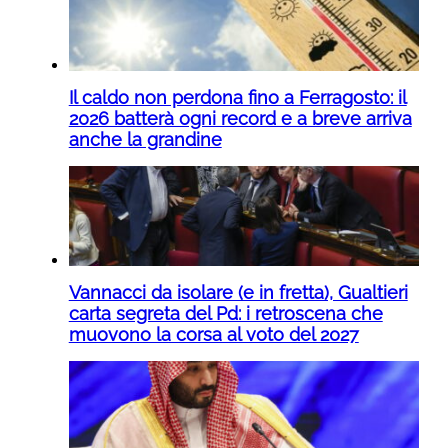
Il caldo non perdona fino a Ferragosto: il
2026 batterà ogni record e a breve arriva
anche la grandine
Vannacci da isolare (e in fretta), Gualtieri
carta segreta del Pd: i retroscena che
muovono la corsa al voto del 2027