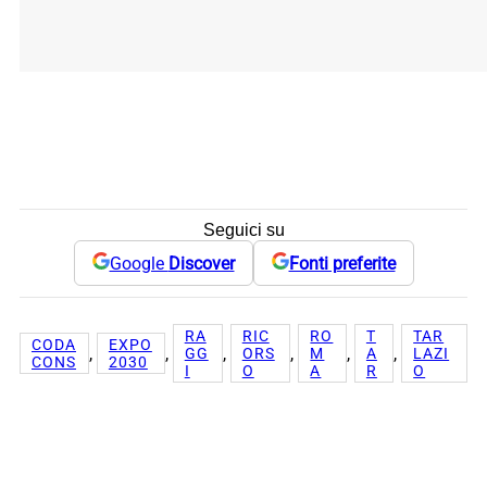
Seguici su
Google
Discover
Fonti preferite
RA
RIC
RO
T
TAR
CODA
EXPO
, 
, 
, 
, 
, 
, 
GG
ORS
M
A
LAZI
CONS
2030
I
O
A
R
O