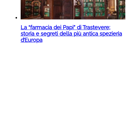
La “farmacia dei Papi” di Trastevere;
storia e segreti della più antica spezieria
d’Europa