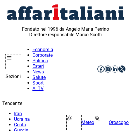
Vai
al
contenuto
Fondato nel 1996 da Angelo Maria Perrino
Direttore responsabile Marco Scotti
Economia
Corporate
Politica
Esteri
Facebook
Instagr
Linke
X
News
Sezioni
Salute
Sport
AI TV
Tendenze
Iran
Ucraina
Meteo
Oroscopo
Ceuta
Guccini