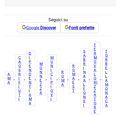
Seguici su
Google
Discover
Fonti preferite
T
E
S
T
D
R
A
O
C
I
M
M
B
R
A
P
U
O
M
R
B
O
E
N
R
V
O
I
E
S
N
I
O
A
N
R
N
L
A
R
D
C
M
L
N
O
A
L
, 
, 
, 
, 
, 
, 
, 
, 
, 
M
I
E
I
A
O
E
M
A
A
A
F
N
P
E
RI
Z
A
L
M
I
T
I
S
Z
Z
F
O
U
I
O
T
Z
A
O
N
T
A
V
A
N
A
I
M
I
T
S
C
A
O
I
A
R
E