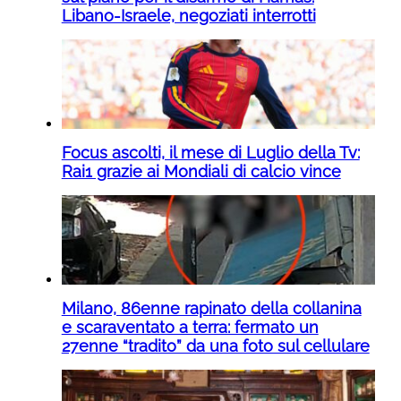
Libano-Israele, negoziati interrotti
Focus ascolti, il mese di Luglio della Tv:
Rai1 grazie ai Mondiali di calcio vince
Milano, 86enne rapinato della collanina
e scaraventato a terra: fermato un
27enne “tradito” da una foto sul cellulare