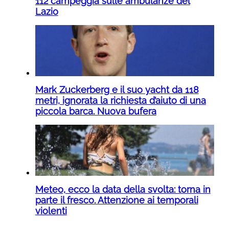
112 campeggia sulle ambulanze del
Lazio
Mark Zuckerberg e il suo yacht da 118
metri, ignorata la richiesta d’aiuto di una
piccola barca. Nuova bufera
Meteo, ecco la data della svolta: torna in
parte il fresco. Attenzione ai temporali
violenti