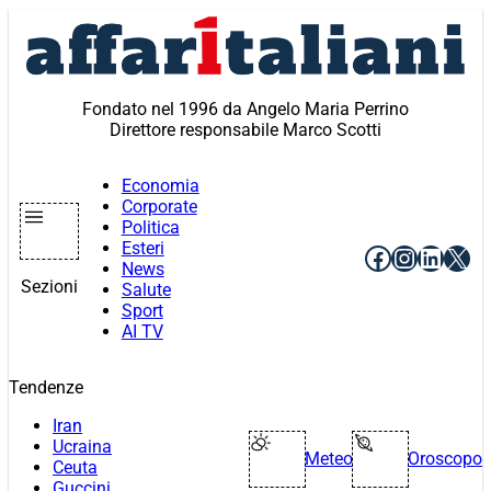
Vai
al
contenuto
Fondato nel 1996 da Angelo Maria Perrino
Direttore responsabile Marco Scotti
Economia
Corporate
Politica
Esteri
Facebook
Instagr
Linke
X
News
Sezioni
Salute
Sport
AI TV
Tendenze
Iran
Ucraina
Meteo
Oroscopo
Ceuta
Guccini