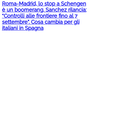
Roma-Madrid, lo stop a Schengen
è un boomerang. Sanchez rilancia:
“Controlli alle frontiere fino al 7
settembre”. Cosa cambia per gli
italiani in Spagna