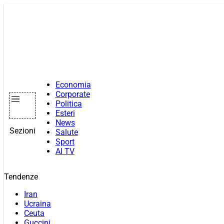
Vai
al
contenuto
Economia
Corporate
Politica
Esteri
News
Sezioni
Salute
Sport
AI TV
Tendenze
Iran
Ucraina
Ceuta
Guccini