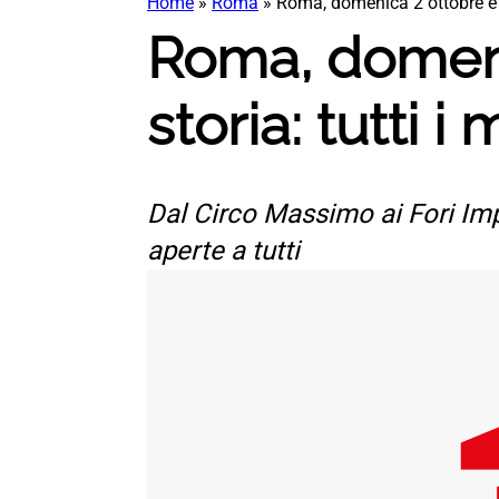
Home
»
Roma
»
Roma, domenica 2 ottobre è un
Roma, domeni
storia: tutti i
Dal Circo Massimo ai Fori Imper
aperte a tutti