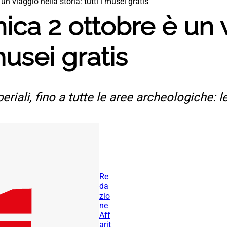
 viaggio nella storia: tutti i musei gratis
ca 2 ottobre è un v
 musei gratis
iali, fino a tutte le aree archeologiche: l
Re
da
zio
ne
Aff
arit