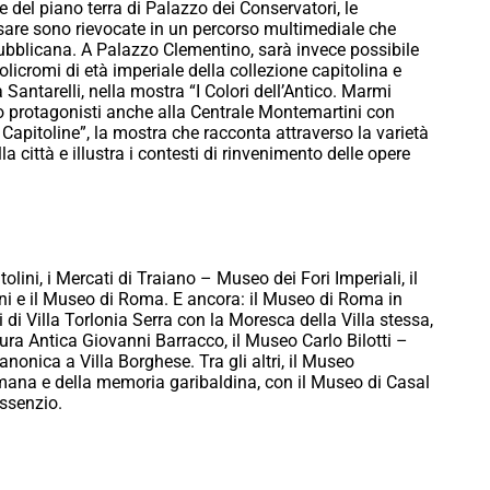
del piano terra di Palazzo dei Conservatori, le
sare sono rievocate in un percorso multimediale che
epubblicana. A Palazzo Clementino, sarà invece possibile
icromi di età imperiale della collezione capitolina e
Santarelli, nella mostra “I Colori dell’Antico. Marmi
ano protagonisti anche alla Centrale Montemartini con
 Capitoline”, la mostra che racconta attraverso la varietà
lla città e illustra i contesti di rinvenimento delle opere
itolini, i Mercati di Traiano – Museo dei Fori Imperiali, il
ni e il Museo di Roma. E ancora: il Museo di Roma in
 di Villa Torlonia Serra con la Moresca della Villa stessa,
tura Antica Giovanni Barracco, il Museo Carlo Bilotti –
anonica a Villa Borghese. Tra gli altri, il Museo
ana e della memoria garibaldina, con il Museo di Casal
assenzio.