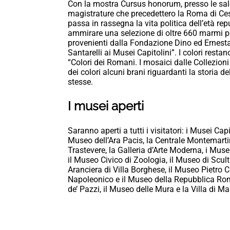
Con la mostra Cursus honorum, presso le sale 
magistrature che precedettero la Roma di Ce
passa in rassegna la vita politica dell’età r
ammirare una selezione di oltre 660 marmi pol
provenienti dalla Fondazione Dino ed Ernesta 
Santarelli ai Musei Capitolini”. I colori rest
“Colori dei Romani. I mosaici dalle Collezioni
dei colori alcuni brani riguardanti la storia de
stesse.
I musei aperti
Saranno aperti a tutti i visitatori: i Musei Cap
Museo dell’Ara Pacis, la Centrale Montemarti
Trastevere, la Galleria d’Arte Moderna, i Musei
il Museo Civico di Zoologia, il Museo di Scul
Aranciera di Villa Borghese, il Museo Pietro C
Napoleonico e il Museo della Repubblica Rom
de’ Pazzi, il Museo delle Mura e la Villa di M