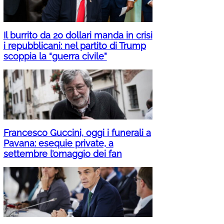
Il burrito da 20 dollari manda in crisi
i repubblicani: nel partito di Trump
scoppia la “guerra civile”
Francesco Guccini, oggi i funerali a
Pavana: esequie private, a
settembre l’omaggio dei fan