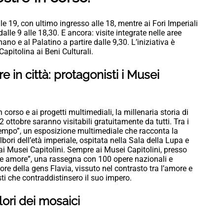
le 19, con ultimo ingresso alle 18, mentre ai Fori Imperiali
lle 9 alle 18,30. E ancora: visite integrate nelle aree
no e al Palatino a partire dalle 9,30. L’iniziativa è
pitolina ai Beni Culturali.
 in città: protagonisti i Musei
 corso e ai progetti multimediali, la millenaria storia di
ottobre saranno visitabili gratuitamente da tutti. Tra i
l tempo”, un esposizione multimediale che racconta la
albori dell’età imperiale, ospitata nella Sala della Lupa e
 ai Musei Capitolini. Sempre ai Musei Capitolini, presso
o e amore”, una rassegna con 100 opere nazionali e
tore della gens Flavia, vissuto nel contrasto tra l’amore e
ti che contraddistinsero il suo impero.
ori dei mosaici