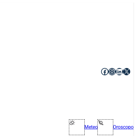
Facebook
Instagr
Linke
X
Meteo
Oroscopo