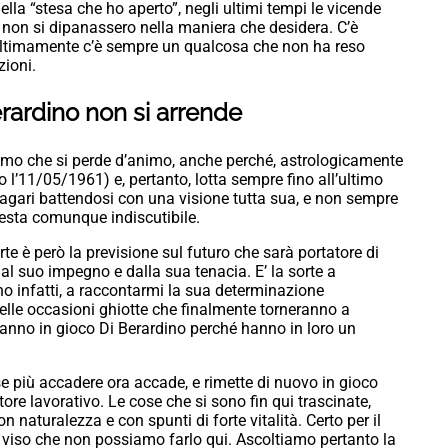
lla “stesa che ho aperto”, negli ultimi tempi le vicende
se non si dipanassero nella maniera che desidera. C’è
ultimamente c’è sempre un qualcosa che non ha reso
zioni.
rardino non si arrende
mo che si perde d’animo, anche perché, astrologicamente
 l’11/05/1961) e, pertanto, lotta sempre fino all’ultimo
 magari battendosi con una visione tutta sua, e non sempre
resta comunque indiscutibile.
te è però la previsione sul futuro che sarà portatore di
al suo impegno e dalla sua tenacia. E’ la sorte a
no infatti, a raccontarmi la sua determinazione
delle occasioni ghiotte che finalmente torneranno a
ranno in gioco Di Berardino perché hanno in loro un
 più accadere ora accade, e rimette di nuovo in gioco
ettore lavorativo. Le cose che si sono fin qui trascinate,
n naturalezza e con spunti di forte vitalità. Certo per il
e, viso che non possiamo farlo qui. Ascoltiamo pertanto la