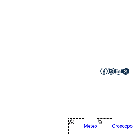
Facebook
Instagr
Linke
X
Meteo
Oroscopo