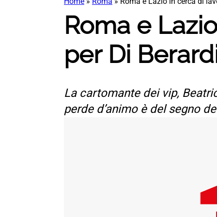
Home
»
Roma
»
Roma e Lazio in cerca di lav
Roma e Lazio 
per Di Berard
La cartomante dei vip, Beatri
perde d’animo è del segno del