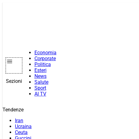
Vai
al
contenuto
Economia
Corporate
Politica
Esteri
News
Sezioni
Salute
Sport
AI TV
Tendenze
Iran
Ucraina
Ceuta
Guccini