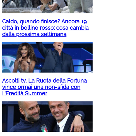
Caldo, quando finisce? Ancora 19
città in bollino rosso: cosa cambia
dalla prossima settimana
Ascolti tv, La Ruota della Fortuna
vince ormai una non-sfida con
L’Eredità Summer