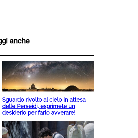
ggi anche
Sguardo rivolto al cielo in attesa
delle Perseidi, esprimete un
desiderio per farlo avverare!