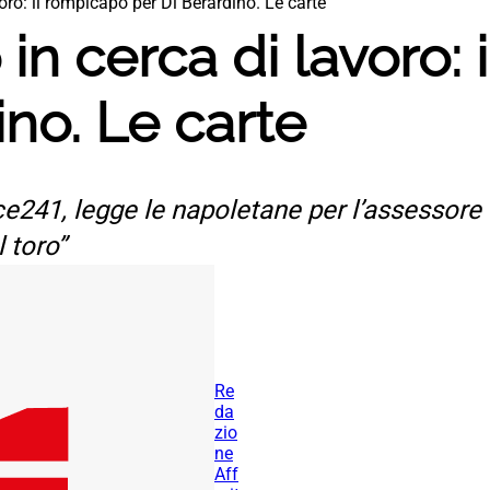
oro: il rompicapo per Di Berardino. Le carte
in cerca di lavoro: 
ino. Le carte
ce241, legge le napoletane per l’assessore 
 toro”
Re
da
zio
ne
Aff