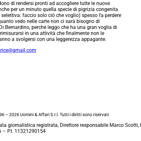
dono di rendersi pronti ad accogliere tutte le nuove
che per un minuto quella specie di pigrizia congenita
selettiva: faccio solo ciò che voglio) spesso fa perdere
quanto vedo nelle carte non ci sarà bisogno di
Di Bernardino, perché leggo che ha una gran voglia di
 rimisurarsi in una attività che finalmente non le
eranno a svolgersi con una leggerezza appagante.
trice@gmail.com
6 – 2026 Uomini & Affari S.r.l. Tutti i diritti sono riservati
ata giornalistica registrata, Direttore responsabile Marco Scotti, 
 – P.I. 11321290154