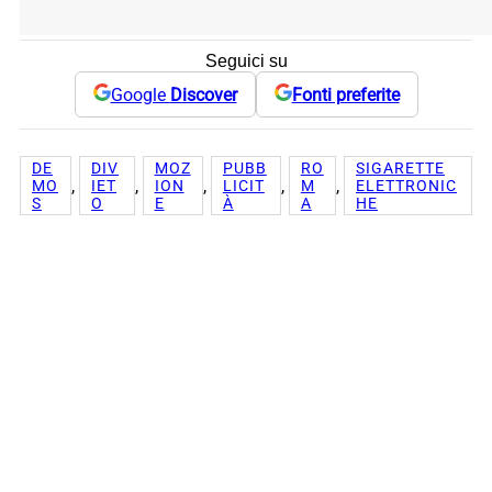
Seguici su
Google
Discover
Fonti preferite
DE
DIV
MOZ
PUBB
RO
SIGARETTE
, 
, 
, 
, 
, 
MO
IET
ION
LICIT
M
ELETTRONIC
S
O
E
À
A
HE