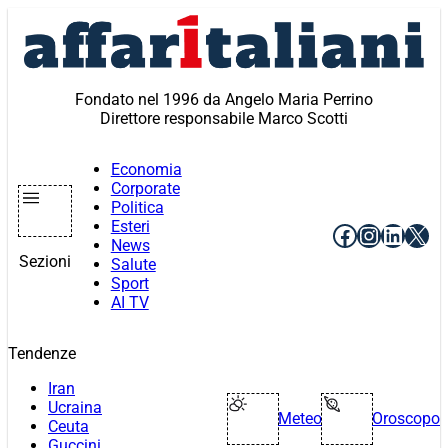
Vai
al
contenuto
Fondato nel 1996 da Angelo Maria Perrino
Direttore responsabile Marco Scotti
Economia
Corporate
Politica
Esteri
Facebook
Instagr
Linke
X
News
Sezioni
Salute
Sport
AI TV
Tendenze
Iran
Ucraina
Meteo
Oroscopo
Ceuta
Guccini