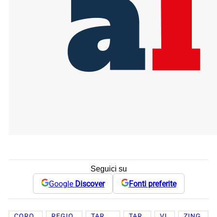
Seguici su
Google
Discover
Fonti preferite
CORO
REGIO
TAR
TAR
VI
ZING