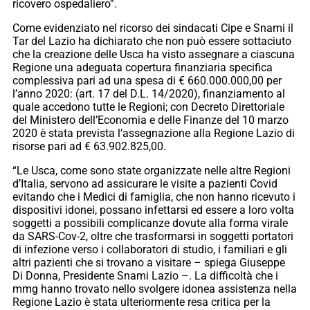
ricovero ospedaliero”.
Come evidenziato nel ricorso dei sindacati Cipe e Snami il
Tar del Lazio ha dichiarato che non può essere sottaciuto
che la creazione delle Usca ha visto assegnare a ciascuna
Regione una adeguata copertura finanziaria specifica
complessiva pari ad una spesa di € 660.000.000,00 per
l’anno 2020: (art. 17 del D.L. 14/2020), finanziamento al
quale accedono tutte le Regioni; con Decreto Direttoriale
del Ministero dell’Economia e delle Finanze del 10 marzo
2020 è stata prevista l’assegnazione alla Regione Lazio di
risorse pari ad € 63.902.825,00.
“Le Usca, come sono state organizzate nelle altre Regioni
d’Italia, servono ad assicurare le visite a pazienti Covid
evitando che i Medici di famiglia, che non hanno ricevuto i
dispositivi idonei, possano infettarsi ed essere a loro volta
soggetti a possibili complicanze dovute alla forma virale
da SARS-Cov-2, oltre che trasformarsi in soggetti portatori
di infezione verso i collaboratori di studio, i familiari e gli
altri pazienti che si trovano a visitare – spiega Giuseppe
Di Donna, Presidente Snami Lazio –. La difficoltà che i
mmg hanno trovato nello svolgere idonea assistenza nella
Regione Lazio è stata ulteriormente resa critica per la