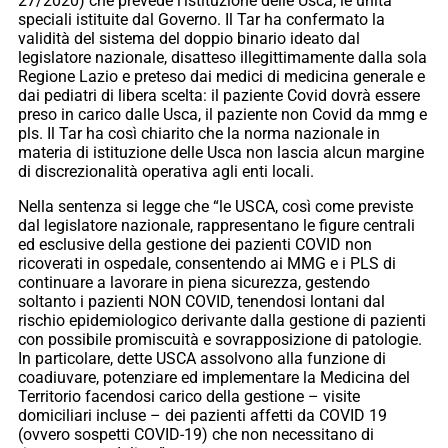
27/2020) che prevede l’istituzione delle Usca, le unità
speciali istituite dal Governo. Il Tar ha confermato la
validità del sistema del doppio binario ideato dal
legislatore nazionale, disatteso illegittimamente dalla sola
Regione Lazio e preteso dai medici di medicina generale e
dai pediatri di libera scelta: il paziente Covid dovrà essere
preso in carico dalle Usca, il paziente non Covid da mmg e
pls. Il Tar ha così chiarito che la norma nazionale in
materia di istituzione delle Usca non lascia alcun margine
di discrezionalità operativa agli enti locali.
Nella sentenza si legge che “le USCA, così come previste
dal legislatore nazionale, rappresentano le figure centrali
ed esclusive della gestione dei pazienti COVID non
ricoverati in ospedale, consentendo ai MMG e i PLS di
continuare a lavorare in piena sicurezza, gestendo
soltanto i pazienti NON COVID, tenendosi lontani dal
rischio epidemiologico derivante dalla gestione di pazienti
con possibile promiscuità e sovrapposizione di patologie.
In particolare, dette USCA assolvono alla funzione di
coadiuvare, potenziare ed implementare la Medicina del
Territorio facendosi carico della gestione – visite
domiciliari incluse – dei pazienti affetti da COVID 19
(ovvero sospetti COVID-19) che non necessitano di