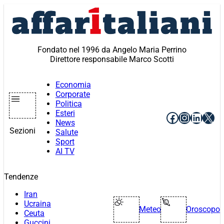
Vai
al
contenuto
Fondato nel 1996 da Angelo Maria Perrino
Direttore responsabile Marco Scotti
Economia
Corporate
Politica
Esteri
Facebook
Instagr
Linke
X
News
Sezioni
Salute
Sport
AI TV
Tendenze
Iran
Ucraina
Meteo
Oroscopo
Ceuta
Guccini