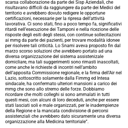
scarsa collaborazione da parte dei Sisp Aziendali, che
risultavano difficili da raggiungere da parte dei Medici del
territorio e avrebbero dovuto redigere le opportune
certificazioni, necessarie per la ripresa dell’attività
lavorativa. Ci sono stati, fino a poco tempo fa, significativi
ritardi nell’esecuzione dei Tamponi e nella ricezione delle
risposte degli esiti degli stessi, con continue sollecitazioni
ai mmg da parte dei pazienti, per trovare modalità idonee
per risolvere tali criticità. Lo Snami aveva proposto fin dal
marzo scorso soluzioni che avrebbero portato ad una
diversa organizzazione del sistema assistenizale
domicliare, ma tali suggerimenti sono rimasti inascoltati,
come anche le richieste di incontri nell’ambito
dell’apposita Commissione regionale, e la firma dell’Air nel
Lazio, sottoscritto solamente dalla Fimmg ed Intesa
sindacale, ha confermato ulteriori mansioni a carico dei
mmg che sono allo stremo delle forze. Dobbiamo
ricordare che molti colleghi si sono ammalati in tutti
questi mesi, con alcuni di loro deceduti, anche per essere
stati lasciati soli e male organizzati, per le inadempienze
della Regione e la mancata condivisione di percorsi
assistenziali che avrebbero dato sicuramente una diversa
organizzazione alla Medicina territoriale”.