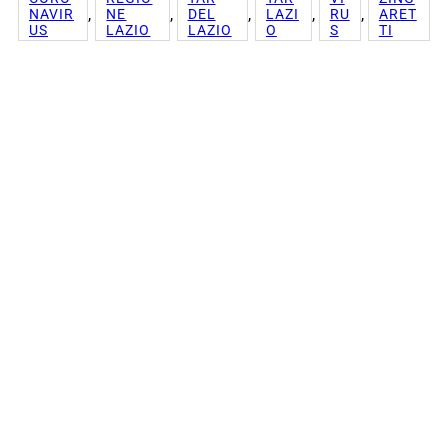
, 
, 
, 
, 
, 
NAVIR
NE
DEL
LAZI
RU
ARET
US
LAZIO
LAZIO
O
S
TI