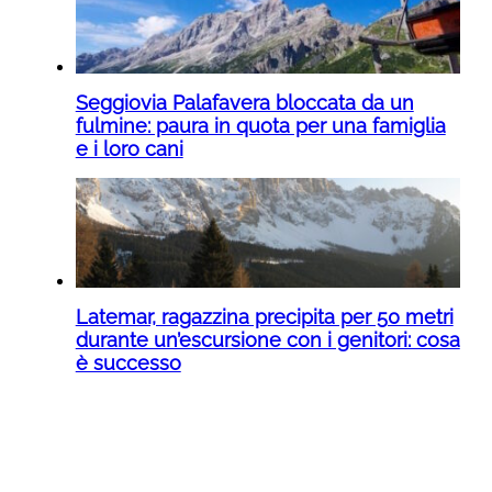
Seggiovia Palafavera bloccata da un
fulmine: paura in quota per una famiglia
e i loro cani
Latemar, ragazzina precipita per 50 metri
durante un’escursione con i genitori: cosa
è successo