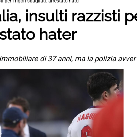
sti per i rigori sbagliati: arrestato hater
ia, insulti razzisti pe
estato hater
mmobiliare di 37 anni, ma la polizia avvert