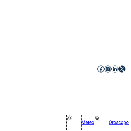
Facebook
Instagr
Linke
X
Meteo
Oroscopo