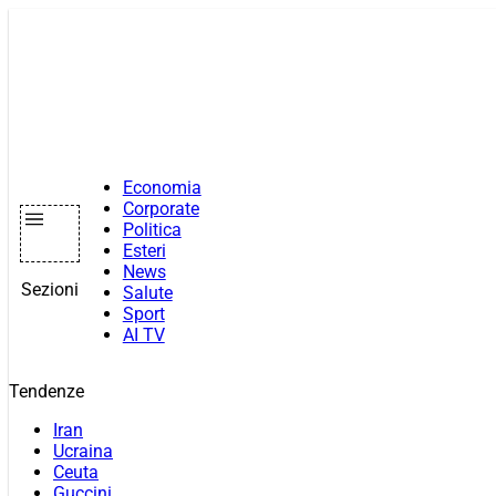
Vai
al
contenuto
Economia
Corporate
Politica
Esteri
News
Sezioni
Salute
Sport
AI TV
Tendenze
Iran
Ucraina
Ceuta
Guccini