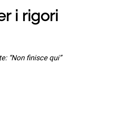
r i rigori
e: “Non finisce qui”