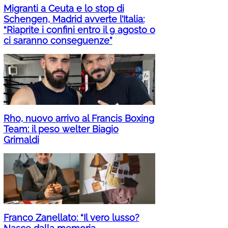
Migranti a Ceuta e lo stop di
Schengen, Madrid avverte l’Italia:
“Riaprite i confini entro il 9 agosto o
ci saranno conseguenze”
Rho, nuovo arrivo al Francis Boxing
Team: il peso welter Biagio
Grimaldi
Franco Zanellato: “Il vero lusso?