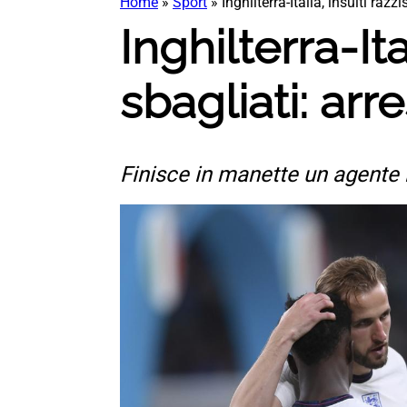
Home
»
Sport
»
Inghilterra-Italia, insulti razzi
Inghilterra-Ital
sbagliati: arr
Finisce in manette un agente i