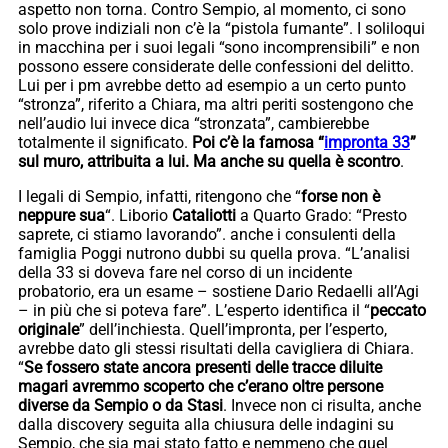
aspetto non torna. Contro Sempio, al momento, ci sono
solo prove indiziali non c’è la “pistola fumante”. I soliloqui
in macchina per i suoi legali “sono incomprensibili” e non
possono essere considerate delle confessioni del delitto.
Lui per i pm avrebbe detto ad esempio a un certo punto
“stronza”, riferito a Chiara, ma altri periti sostengono che
nell’audio lui invece dica “stronzata”, cambierebbe
totalmente il significato.
Poi c’è la famosa “
impronta 33
”
sul muro, attribuita a lui. Ma anche su quella è scontro
.
I legali di Sempio, infatti, ritengono che “
forse non è
neppure sua
“. Liborio
Cataliotti
a Quarto Grado: “Presto
saprete, ci stiamo lavorando”. anche i consulenti della
famiglia Poggi nutrono dubbi su quella prova. “L’analisi
della 33 si doveva fare nel corso di un incidente
probatorio, era un esame – sostiene Dario Redaelli all’Agi
– in più che si poteva fare”. L’esperto identifica il “
peccato
originale
” dell’inchiesta. Quell’impronta, per l’esperto,
avrebbe dato gli stessi risultati della cavigliera di Chiara.
“
Se fossero state ancora presenti delle tracce diluite
magari avremmo scoperto che c’erano oltre persone
diverse da Sempio o da Stasi
. Invece non ci risulta, anche
dalla discovery seguita alla chiusura delle indagini su
Sempio, che sia mai stato fatto e nemmeno che quel