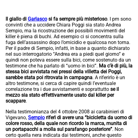
Il giallo di
Garlasco
si fa sempre più misterioso
. I pm sono
convinti che a uccidere Chiara Poggi sia stato Andrea
Sempio, ma la ricostruzione dei possibili movimenti del
killer è piena di buchi. Ad esempio ci si concentra sulla
fuga dell’assassino dopo l’omicidio e qualcosa non torna.
Per il padre di Sempio, infatti, in base a quanto dichiarato
nel suo interrogatorio “Andrea era a piedi quel giorno” e
quindi non poteva essere sulla bici, come sostenuto da un
testimone che ha parlato di “uomo in bici”.
Ma c’è di più, la
stessa bici avvistata nei pressi della villetta dei Poggi,
sarebbe stata poi ritrovata in campagna
. A riferirlo è un
altro testimone, si cerca di capire quindi l’eventuale
correlazione tra i due avvistamenti e soprattutto
se il
mezzo sia stato effettivamente usato dal killer per
scappare
.
Nella testimonianza del 4 ottobre 2008 ai carabinieri di
Vigevano,
Sempio
riferì di avere una “bicicletta da uomo di
colore rosso, della quale non ricordo la marca, munita di
un portapacchi a molla sul parafango posteriore”
. Non
certo quella nera indicata dai testimoni, anche questo