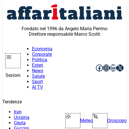
Vai
al
contenuto
Fondato nel 1996 da Angelo Maria Perrino
Direttore responsabile Marco Scotti
Economia
Corporate
Politica
Esteri
Facebook
Instagr
Linke
X
News
Sezioni
Salute
Sport
AI TV
Tendenze
Iran
Ucraina
Meteo
Oroscopo
Ceuta
Guccini