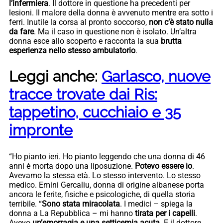
l’infermiera
. Il dottore in questione ha precedenti per
lesioni. Il malore della donna è avvenuto mentre era sotto i
ferri. Inutile la corsa al pronto soccorso,
non c’è stato nulla
da fare
. Ma il caso in questione non è isolato. Un’altra
donna esce allo scoperto e racconta la sua
brutta
esperienza nello stesso ambulatorio
.
Leggi anche:
Garlasco, nuove
tracce trovate dai Ris:
tappetino, cucchiaio e 35
impronte
“Ho pianto ieri. Ho pianto leggendo che una donna di 46
anni è morta dopo una liposuzione.
Potevo essere io
.
Avevamo la stessa età. Lo stesso intervento. Lo stesso
medico. Emini Gercaliu, donna di origine albanese porta
ancora le ferite, fisiche e psicologiche, di quella storia
terribile. “
Sono stata miracolata
. I medici – spiega la
donna a La Repubblica – mi hanno
tirata per i capelli
.
Avevo
un’emorragia e una setticemia acuta
. E il dottore