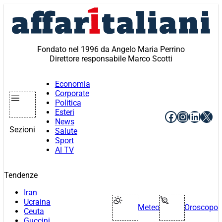
Vai
al
contenuto
Fondato nel 1996 da Angelo Maria Perrino
Direttore responsabile Marco Scotti
Economia
Corporate
Politica
Esteri
Facebook
Instagr
Linke
X
News
Sezioni
Salute
Sport
AI TV
Tendenze
Iran
Ucraina
Meteo
Oroscopo
Ceuta
Guccini