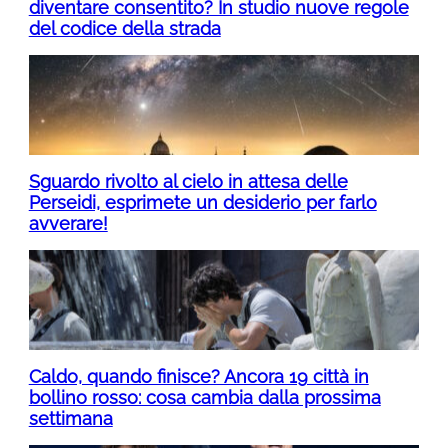
diventare consentito? In studio nuove regole
del codice della strada
Sguardo rivolto al cielo in attesa delle
Perseidi, esprimete un desiderio per farlo
avverare!
Caldo, quando finisce? Ancora 19 città in
bollino rosso: cosa cambia dalla prossima
settimana