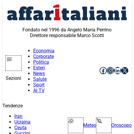
Vai
al
contenuto
Fondato nel 1996 da Angelo Maria Perrino
Direttore responsabile Marco Scotti
Economia
Corporate
Politica
Esteri
Facebook
Instagr
Linke
X
News
Sezioni
Salute
Sport
AI TV
Tendenze
Iran
Ucraina
Meteo
Oroscopo
Ceuta
Guccini