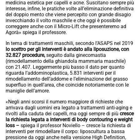
medicina estetica per capelli e acne. Suscitano sempre più
interesse, infine, le pratiche volte all’eliminazione definitiva
del doppio mento che viene percepito con grande disagio
invecchiando il volto maschile e che oggi è possibile
correggere anche con il Micro-Lift che presenteremo ad
Agorà» spiega il professore.
In tema di trattamenti maschili, secondo l’ASAPS nel 2019
lo scettro per gli interventi è andato alla liposuzione, con
32.827 procedure,
seguito dalla ginecomastia
(rimodellamento della ghiandola mammaria maschile)
con 21.407. Leggermente più basso il dato per quanto
riguarda l’addominoplastica, 5.831 interventi per il
rimodellamento dell’addome e l’eliminazione del grasso
superfluo in quell’area, che coincide notoriamente con le
maniglie dell’amore.
«Negli anni scorsi il numero maggiore di richieste che
arrivava dagli uomini era legato a trattamenti anti-aging e
rivolti alla caduta dei capelli, ma oggi sempre di più
cresce
la richiesta legata a interventi di body contouring e weight
loss –
spiega il professor Noviello – cresce la richiesta di
interventi per rimodellare il corpo: liposcultura a bassa
pressione da oggi anche nella versione High Definition,