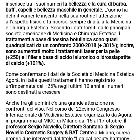
inserisce tra i suoi numeri
la bellezza e la cura di barba,
baffi, capelli e bellezza maschile in generale.
L’uomo ha
definitivamente inserito nella sua routine l’attenzione
all’aspetto fisico e fa ricorso, sempre di più, alla Medicina
e Chirurgia Estetica. Secondo i dati forniti dalle principali
società americane di Medicina e Chirurgia Estetica,
i
trattamenti a base di tossina botulinica sono quasi
quadruplicati da un confronto 2000-2018 (+ 381%); inoltre,
sono aumentati molto i trattamenti laser per la pelle
(+250) e i filler a base di acido ialuronico o idrossiapatite
di calcio (+101%).
Come confermano i dati della Società di Medicina Estetica
Agorà, in Italia questi trattamenti hanno registrato
un’impennata del +25% negli ultimi 10 anni e i numeri
sono destinati a crescere.
Anche fra gli uomini c’è una grande attenzione nei
confronti del viso. Nel corso del 22esimo Congresso
Internazionale di Medicina Estetica organizzato da Agorà,
in programma al MICO di Milano dal 15 al 17 ottobre,
il
professor Sergio Noviello, Direttore Sanitario di Sergio
Noviello Cosmetic Surgery & BAT Centre
a Milano, curerà
proprio due interventi dal titolo “Logical beauty harmony