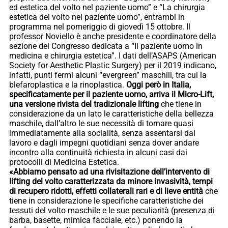
ed estetica del volto nel paziente uomo” e “La chirurgia
estetica del volto nel paziente uomo”, entrambi in
programma nel pomeriggio di giovedì 15 ottobre. Il
professor Noviello è anche presidente e coordinatore della
sezione del Congresso dedicata a “Il paziente uomo in
medicina e chirurgia estetica”. I dati dell’ASAPS (American
Society for Aesthetic Plastic Surgery) per il 2019 indicano,
infatti, punti fermi alcuni “evergreen” maschili, tra cui la
blefaroplastica e la rinoplastica.
Oggi però in Italia,
specificatamente per il paziente uomo, arriva il Micro-Lift,
una versione rivista del tradizionale lifting
che tiene in
considerazione da un lato le caratteristiche della bellezza
maschile, dall’altro le sue necessità di tornare quasi
immediatamente alla socialità, senza assentarsi dal
lavoro e dagli impegni quotidiani senza dover andare
incontro alla continuità richiesta in alcuni casi dai
protocolli di Medicina Estetica.
«Abbiamo pensato ad una rivisitazione dell’intervento di
lifting del volto caratterizzata da minore invasività, tempi
di recupero ridotti, effetti collaterali rari e di lieve entità
che
tiene in considerazione le specifiche caratteristiche dei
tessuti del volto maschile e le sue peculiarità (presenza di
barba, basette, mimica facciale, etc.) ponendo la