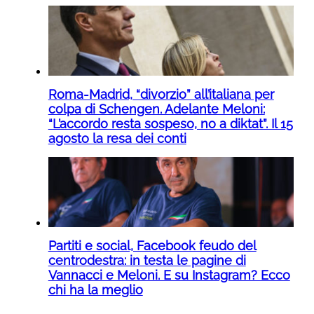
Roma-Madrid, “divorzio” all’italiana per
colpa di Schengen. Adelante Meloni:
“L’accordo resta sospeso, no a diktat”. Il 15
agosto la resa dei conti
Partiti e social, Facebook feudo del
centrodestra: in testa le pagine di
Vannacci e Meloni. E su Instagram? Ecco
chi ha la meglio