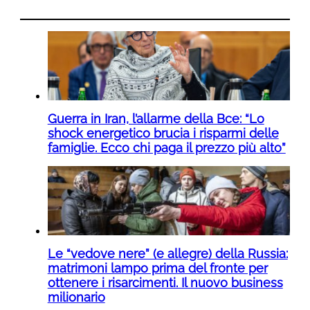
Guerra in Iran, l’allarme della Bce: “Lo
shock energetico brucia i risparmi delle
famiglie. Ecco chi paga il prezzo più alto”
Le “vedove nere” (e allegre) della Russia:
matrimoni lampo prima del fronte per
ottenere i risarcimenti. Il nuovo business
milionario