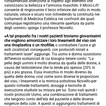
fondamentale attenzione al rispetto agli elementi che
valorizzano la bellezza e l’armonia maschile. Il Micro-Lift
consente di ringiovanire il terzo inferiore del volto in modo
naturale, veloce e sicuro non richiedendo la continuità nei
trattamenti di Medicina Estetica nei confronti dei quali
comunque registriamo una rilevante apertura da parte
degli uomini» spiega il professor Noviello.
«A tal proposito fra i nostri pazienti troviamo giovanissimi
che vogliono armonizzare i loro lineamenti del viso con
una rinoplastica o un rinofiller,
o combattere l’acne e gli
esiti cicatriziali conseguenti, con protocolli mirati e
trattamenti laser” aggiunge. Tra uomo e donna sussistono
differenze sostanziali di cui bisogna tenere conto: “La
pelle degli uomini è molto diversa da quella delle donne, a
causa del testosterone che la rende più spessa (20% in
più) e più grassa. Essa invecchia in modo diverso da
quella delle donne, così come sono diverse le proporzioni
del viso, i lineamenti e la mimica-sottolinea Noviello-per
questo richiede trattamenti, dosaggi e tecniche di
esecuzione studiate su misura per lui. Sono nati quindi i
nostri protocolli Uomo, una combinazione di trattamenti
che tengono conto dell’età del paziente e delle diverse
esigenze della cute. A questi si aggiungono trattamenti di