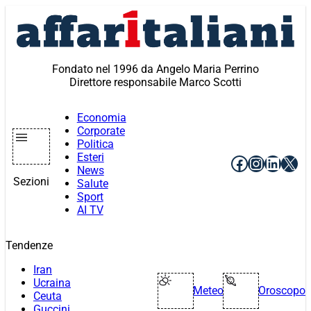
Vai
al
contenuto
Fondato nel 1996 da Angelo Maria Perrino
Direttore responsabile Marco Scotti
Economia
Corporate
Politica
Esteri
Facebook
Instagr
Linke
X
News
Sezioni
Salute
Sport
AI TV
Tendenze
Iran
Ucraina
Meteo
Oroscopo
Ceuta
Guccini