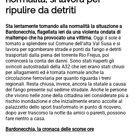
ripulire da detriti
Sta lentamente tornando alla normalità la situazione a
Bardonecchia, flagellata ieri da una violenta ondata di
maltempo che ha provocato una vittima.
Oggi il sole è
tornato a splendere sul Comune dell’alta Val Susa e si
lavora per sgomberare strade e ponti da fango e detriti
trasportati dalla piena del torrente Rio Frejus, poi
comincerà la conta dei danni. Sono stati riaperti gli
svincoli autostradali della A32 che ieri erano stati chiusi
per allagamenti ed è tornata normale anche la
circolazione ferroviaria per quanto riguarda i treni
regionali. Resta chiusa, invece, ancora la statale a causa
del fango presente sul sedime stradale. Anche le persone
che vivono nelle zone della cittadina ieri considerate più a
rischio inondazione e che inizialmente erano accolte al
palazzetto dello sport trasformato in punto di ricovero,
dopo aver trascorso la notte da amici o parenti, possono
fare rientro a casa.
Bardonecchia, la cronaca delle scorse ore