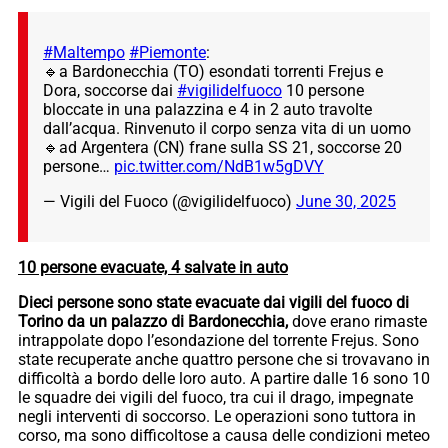
#Maltempo
#Piemonte
:
🔹a Bardonecchia (TO) esondati torrenti Frejus e
Dora, soccorse dai
#vigilidelfuoco
10 persone
bloccate in una palazzina e 4 in 2 auto travolte
dall’acqua. Rinvenuto il corpo senza vita di un uomo
🔹ad Argentera (CN) frane sulla SS 21, soccorse 20
persone…
pic.twitter.com/NdB1w5gDVY
— Vigili del Fuoco (@vigilidelfuoco)
June 30, 2025
10 persone evacuate, 4 salvate in auto
Dieci persone sono state evacuate dai vigili del fuoco di
Torino da un palazzo di Bardonecchia,
dove erano rimaste
intrappolate dopo l’esondazione del torrente Frejus. Sono
state recuperate anche quattro persone che si trovavano in
difficoltà a bordo delle loro auto. A partire dalle 16 sono 10
le squadre dei vigili del fuoco, tra cui il drago, impegnate
negli interventi di soccorso. Le operazioni sono tuttora in
corso, ma sono difficoltose a causa delle condizioni meteo