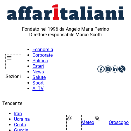
Vai
al
contenuto
Fondato nel 1996 da Angelo Maria Perrino
Direttore responsabile Marco Scotti
Economia
Corporate
Politica
Esteri
Facebook
Instagr
Linke
X
News
Sezioni
Salute
Sport
AI TV
Tendenze
Iran
Ucraina
Meteo
Oroscopo
Ceuta
Guccini