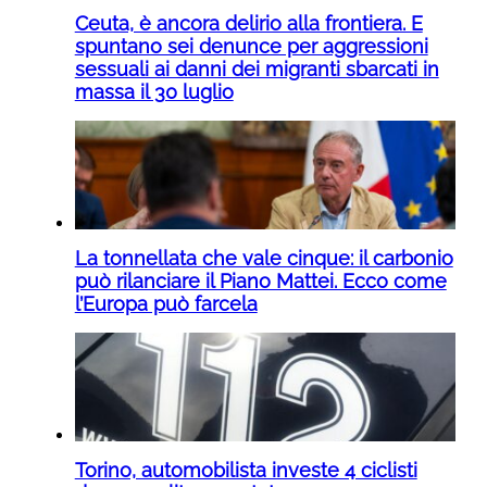
Ceuta, è ancora delirio alla frontiera. E
spuntano sei denunce per aggressioni
sessuali ai danni dei migranti sbarcati in
massa il 30 luglio
La tonnellata che vale cinque: il carbonio
può rilanciare il Piano Mattei. Ecco come
l’Europa può farcela
Torino, automobilista investe 4 ciclisti