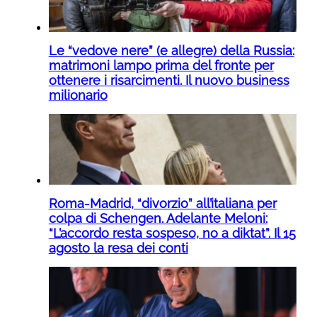
Le “vedove nere” (e allegre) della Russia:
matrimoni lampo prima del fronte per
ottenere i risarcimenti. Il nuovo business
milionario
Roma-Madrid, “divorzio” all’italiana per
colpa di Schengen. Adelante Meloni:
“L’accordo resta sospeso, no a diktat”. Il 15
agosto la resa dei conti