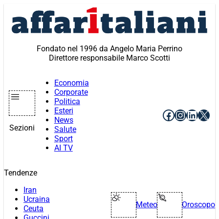
Vai
al
contenuto
Fondato nel 1996 da Angelo Maria Perrino
Direttore responsabile Marco Scotti
Economia
Corporate
Politica
Esteri
Facebook
Instagr
Linke
X
News
Sezioni
Salute
Sport
AI TV
Tendenze
Iran
Ucraina
Meteo
Oroscopo
Ceuta
Guccini