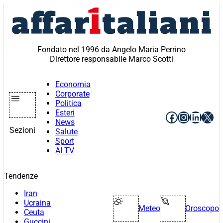
Vai
al
contenuto
Fondato nel 1996 da Angelo Maria Perrino
Direttore responsabile Marco Scotti
Economia
Corporate
Politica
Esteri
Facebook
Instagr
Linke
X
News
Sezioni
Salute
Sport
AI TV
Tendenze
Iran
Ucraina
Meteo
Oroscopo
Ceuta
Guccini